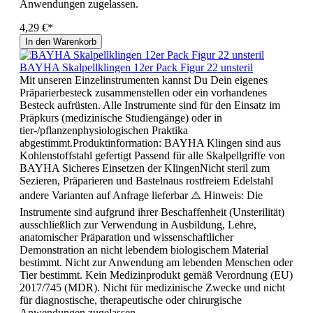
Anwendungen zugelassen.
4,29 €*
In den Warenkorb
BAYHA Skalpellklingen 12er Pack Figur 22 unsteril
Mit unseren Einzelinstrumenten kannst Du Dein eigenes
Präparierbesteck zusammenstellen oder ein vorhandenes
Besteck aufrüsten. Alle Instrumente sind für den Einsatz im
Präpkurs (medizinische Studiengänge) oder in
tier-/pflanzenphysiologischen Praktika
abgestimmt.Produktinformation: BAYHA Klingen sind aus
Kohlenstoffstahl gefertigt Passend für alle Skalpellgriffe von
BAYHA Sicheres Einsetzen der KlingenNicht steril zum
Sezieren, Präparieren und Bastelnaus rostfreiem Edelstahl
andere Varianten auf Anfrage lieferbar ⚠️ Hinweis: Die
Instrumente sind aufgrund ihrer Beschaffenheit (Unsterilität)
ausschließlich zur Verwendung in Ausbildung, Lehre,
anatomischer Präparation und wissenschaftlicher
Demonstration an nicht lebendem biologischem Material
bestimmt. Nicht zur Anwendung am lebenden Menschen oder
Tier bestimmt. Kein Medizinprodukt gemäß Verordnung (EU)
2017/745 (MDR). Nicht für medizinische Zwecke und nicht
für diagnostische, therapeutische oder chirurgische
Anwendungen zugelassen.