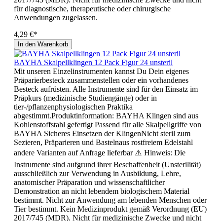
für diagnostische, therapeutische oder chirurgische
Anwendungen zugelassen.
4,29 €*
In den Warenkorb
BAYHA Skalpellklingen 12 Pack Figur 24 unsteril
Mit unseren Einzelinstrumenten kannst Du Dein eigenes
Präparierbesteck zusammenstellen oder ein vorhandenes
Besteck aufrüsten. Alle Instrumente sind für den Einsatz im
Präpkurs (medizinische Studiengänge) oder in
tier-/pflanzenphysiologischen Praktika
abgestimmt.Produktinformation: BAYHA Klingen sind aus
Kohlenstoffstahl gefertigt Passend für alle Skalpellgriffe von
BAYHA Sicheres Einsetzen der KlingenNicht steril zum
Sezieren, Präparieren und Bastelnaus rostfreiem Edelstahl
andere Varianten auf Anfrage lieferbar ⚠️ Hinweis: Die
Instrumente sind aufgrund ihrer Beschaffenheit (Unsterilität)
ausschließlich zur Verwendung in Ausbildung, Lehre,
anatomischer Präparation und wissenschaftlicher
Demonstration an nicht lebendem biologischem Material
bestimmt. Nicht zur Anwendung am lebenden Menschen oder
Tier bestimmt. Kein Medizinprodukt gemäß Verordnung (EU)
2017/745 (MDR). Nicht für medizinische Zwecke und nicht