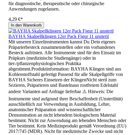
für diagnostische, therapeutische oder chirurgische
Anwendungen zugelassen.
4,29 €*
In den Warenkorb
BAYHA Skalpellklingen 12er Pack Figur 11 unsteril
Mit unseren Einzelinstrumenten kannst Du Dein eigenes
Präparierbesteck zusammenstellen oder ein vorhandenes
Besteck aufrüsten. Alle Instrumente sind für den Einsatz im
Präpkurs (medizinische Studiengänge) oder in
tier-/pflanzenphysiologischen Praktika
abgestimmt.Produktinformation: BAYHA Klingen sind aus
Kohlenstoffstahl gefertigt Passend für alle Skalpellgriffe von
BAYHA Sicheres Einsetzen der KlingenNicht steril zum
Sezieren, Präparieren und Bastelnaus rostfreiem Edelstahl
andere Varianten auf Anfrage lieferbar ⚠️ Hinweis: Die
Instrumente sind aufgrund ihrer Beschaffenheit (Unsterilität)
ausschließlich zur Verwendung in Ausbildung, Lehre,
anatomischer Präparation und wissenschaftlicher
Demonstration an nicht lebendem biologischem Material
bestimmt. Nicht zur Anwendung am lebenden Menschen oder
Tier bestimmt. Kein Medizinprodukt gemäß Verordnung (EU)
2017/745 (MDR). Nicht für medizinische Zwecke und nicht