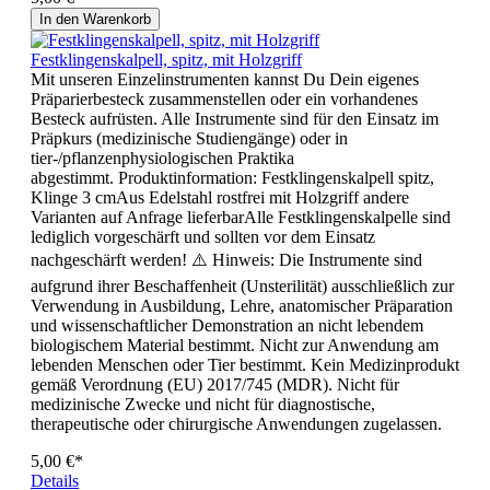
In den Warenkorb
Festklingenskalpell, spitz, mit Holzgriff
Mit unseren Einzelinstrumenten kannst Du Dein eigenes
Präparierbesteck zusammenstellen oder ein vorhandenes
Besteck aufrüsten. Alle Instrumente sind für den Einsatz im
Präpkurs (medizinische Studiengänge) oder in
tier-/pflanzenphysiologischen Praktika
abgestimmt. Produktinformation: Festklingenskalpell spitz,
Klinge 3 cmAus Edelstahl rostfrei mit Holzgriff andere
Varianten auf Anfrage lieferbarAlle Festklingenskalpelle sind
lediglich vorgeschärft und sollten vor dem Einsatz
nachgeschärft werden! ⚠️ Hinweis: Die Instrumente sind
aufgrund ihrer Beschaffenheit (Unsterilität) ausschließlich zur
Verwendung in Ausbildung, Lehre, anatomischer Präparation
und wissenschaftlicher Demonstration an nicht lebendem
biologischem Material bestimmt. Nicht zur Anwendung am
lebenden Menschen oder Tier bestimmt. Kein Medizinprodukt
gemäß Verordnung (EU) 2017/745 (MDR). Nicht für
medizinische Zwecke und nicht für diagnostische,
therapeutische oder chirurgische Anwendungen zugelassen.
5,00 €*
Details