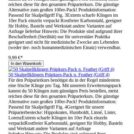
reichen diese für den gesamten Präparierkurs. Die günstige
Alternative zum großen 100er-Pack! Produktinformation:
Passend für Skalpellgriff Fig. 3Extrem scharfe Klingen im
10er Pack einzeln verpackt Rostfreier Karbonstahl, geeignet
für Hobby, Basteln und Werkstatt andere Varianten auf
Anfrage lieferbar Hinweis: Die Produkte sind aufgrund ihrer
Beschaffenheit (Sterilität) nur für universitäre Praktika
geeignet und nicht für medizinische Zwecke am Lebenden
(weder tier- noch humanmedizinischen Einatz) verwendbar.
9,99 €*
In den Warenkorb
50 Skalpellklingen Präpkurs-Pack n. Feather (Griff 4)
Für den Präparierkurs benötigst du in der Regel mindestens
eine frische Klinge pro Tag. Mit unserem Erweiterungspack
kannst du 50 Klingen zum günstigen Preis bestellen, meist
reichen diese für den gesamten Präparierkurs. Die günstige
Alternative zum großen 100er-Pack! Produktinformation:
Passend für Skalpellgriff Fig. 4Geeignet für unsere
Präparierbestecke: Hippokrates, Humboldt, Linné, Lister,
LorenzExtrem scharfe Klingen im 10er Pack einzeln
verpacktRostfreier Karbonstahl, geeignet für Hobby, Basteln
und Werkstatt andere Varianten auf Anfrage
lieferbar Hinweis: Die Produkte sind aufgrund ihrer