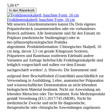
5,00 €*
In den Warenkorb
Festklingenskalpell, bauchige Form, 16 cm
Mit unseren Einzelinstrumenten kannst Du Dein eigenes
Präparierbesteck zusammenstellen oder ein vorhandenes
Besteck aufrüsten. Alle Instrumente sind für den Einsatz im
Präpkurs (medizinische Studiengänge) oder in
tier-/pflanzenphysiologischen Praktika
abgestimmt. Produktinformation: Chirurgisches Skalpell, 16
cm lang, davon 3,5 cm gerade Klingezum Sezieren,
Präparieren und Bastelnaus rostfreiem Edelstahl andere
Varianten auf Anfrage lieferbarAlle Festklingenskalpelle sind
lediglich vorgeschärft und sollten vor dem Einsatz
nachgeschärft werden! ⚠️ Hinweis: Die Instrumente sind
aufgrund ihrer Beschaffenheit (Unsterilität) ausschließlich zur
Verwendung in Ausbildung, Lehre, anatomischer Präparation
und wissenschaftlicher Demonstration an nicht lebendem
biologischem Material bestimmt. Nicht zur Anwendung am
lebenden Menschen oder Tier bestimmt. Kein Medizinprodukt
gemäß Verordnung (EU) 2017/745 (MDR). Nicht für
medizinische Zwecke und nicht für diagnostische,
therapeutische oder chirurgische Anwendungen zugelassen.