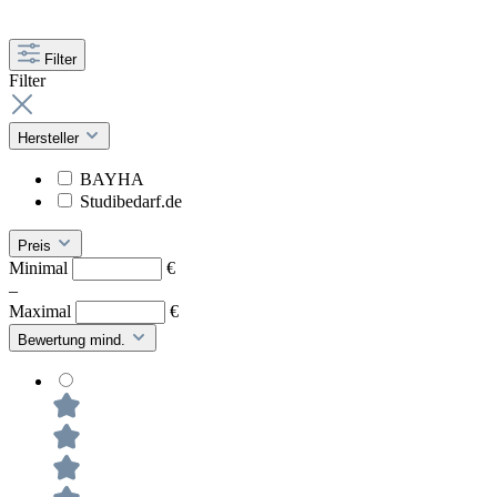
Filter
Filter
Hersteller
BAYHA
Studibedarf.de
Preis
Minimal
€
–
Maximal
€
Bewertung mind.