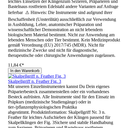
leichtes Einsetzen der Klingenzum Sezieren, Präparieren und
Bastelnaus rostfreiem Edelstahl andere Varianten auf Anfrage
lieferbar ⚠️ Hinweis: Die Instrumente sind aufgrund ihrer
Beschaffenheit (Unsterilität) ausschließlich zur Verwendung
in Ausbildung, Lehre, anatomischer Präparation und
wissenschaftlicher Demonstration an nicht lebendem
biologischem Material bestimmt. Nicht zur Anwendung am
lebenden Menschen oder Tier bestimmt. Kein Medizinprodukt
gemäß Verordnung (EU) 2017/745 (MDR). Nicht für
medizinische Zwecke und nicht für diagnostische,
therapeutische oder chirurgische Anwendungen zugelassen.
11,84 €*
In den Warenkorb
Skalpellgriff n. Feather Fig. 3
Mit unseren Einzelinstrumenten kannst Du Dein eigenes
Präparierbesteck zusammenstellen oder ein vorhandenes
Besteck aufrüsten. Alle Instrumente sind für den Einsatz im
Präpkurs (medizinische Studiengänge) oder in
tier-/pflanzenphysiologischen Praktika
abgestimmt. Produktinformation: Skalpellgriff Nr. 3 n.
Feather für leichtes Aufschieben der Klingen passend für
Skalpellklingen der Fig. 3Sichere und stabile Handhabung
zum Sezieren, Präparieren und Bastelnaus rostfreiem