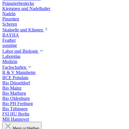
Präparierbestecke
Klemmen und Nadelhalter
Nadeln
Pinzetten
Scheren
Skalpelle und Klingen
BAYHA
Feather
sonstige
Labor und Biologie
Laborglas
Medizin
Fachschaften
B & V Mannheim
BCE Potsdam
Bio Düsseldorf
Bio Mainz
Bio Marburg
Bio Oldenburg
Bio PH Freiburg
Bio Tübingen
FSI HU Berlin
MH Hannover
Menü schließen