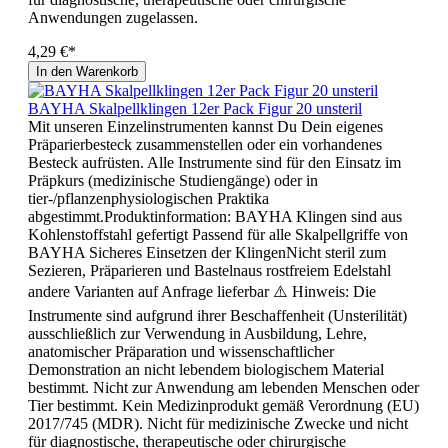
Anwendungen zugelassen.
4,29 €*
In den Warenkorb
BAYHA Skalpellklingen 12er Pack Figur 20 unsteril
Mit unseren Einzelinstrumenten kannst Du Dein eigenes
Präparierbesteck zusammenstellen oder ein vorhandenes
Besteck aufrüsten. Alle Instrumente sind für den Einsatz im
Präpkurs (medizinische Studiengänge) oder in
tier-/pflanzenphysiologischen Praktika
abgestimmt.Produktinformation: BAYHA Klingen sind aus
Kohlenstoffstahl gefertigt Passend für alle Skalpellgriffe von
BAYHA Sicheres Einsetzen der KlingenNicht steril zum
Sezieren, Präparieren und Bastelnaus rostfreiem Edelstahl
andere Varianten auf Anfrage lieferbar ⚠️ Hinweis: Die
Instrumente sind aufgrund ihrer Beschaffenheit (Unsterilität)
ausschließlich zur Verwendung in Ausbildung, Lehre,
anatomischer Präparation und wissenschaftlicher
Demonstration an nicht lebendem biologischem Material
bestimmt. Nicht zur Anwendung am lebenden Menschen oder
Tier bestimmt. Kein Medizinprodukt gemäß Verordnung (EU)
2017/745 (MDR). Nicht für medizinische Zwecke und nicht
für diagnostische, therapeutische oder chirurgische