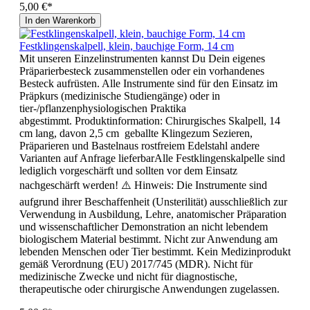
5,00 €*
In den Warenkorb
Festklingenskalpell, klein, bauchige Form, 14 cm
Mit unseren Einzelinstrumenten kannst Du Dein eigenes
Präparierbesteck zusammenstellen oder ein vorhandenes
Besteck aufrüsten. Alle Instrumente sind für den Einsatz im
Präpkurs (medizinische Studiengänge) oder in
tier-/pflanzenphysiologischen Praktika
abgestimmt. Produktinformation: Chirurgisches Skalpell, 14
cm lang, davon 2,5 cm geballte Klingezum Sezieren,
Präparieren und Bastelnaus rostfreiem Edelstahl andere
Varianten auf Anfrage lieferbarAlle Festklingenskalpelle sind
lediglich vorgeschärft und sollten vor dem Einsatz
nachgeschärft werden! ⚠️ Hinweis: Die Instrumente sind
aufgrund ihrer Beschaffenheit (Unsterilität) ausschließlich zur
Verwendung in Ausbildung, Lehre, anatomischer Präparation
und wissenschaftlicher Demonstration an nicht lebendem
biologischem Material bestimmt. Nicht zur Anwendung am
lebenden Menschen oder Tier bestimmt. Kein Medizinprodukt
gemäß Verordnung (EU) 2017/745 (MDR). Nicht für
medizinische Zwecke und nicht für diagnostische,
therapeutische oder chirurgische Anwendungen zugelassen.