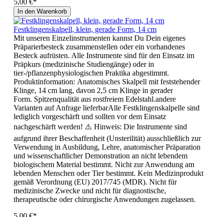
5,00 €*
In den Warenkorb
Festklingenskalpell, klein, gerade Form, 14 cm
Mit unseren Einzelinstrumenten kannst Du Dein eigenes
Präparierbesteck zusammenstellen oder ein vorhandenes
Besteck aufrüsten. Alle Instrumente sind für den Einsatz im
Präpkurs (medizinische Studiengänge) oder in
tier-/pflanzenphysiologischen Praktika abgestimmt.
Produktinformation: Anatomisches Skalpell mit feststehender
Klinge, 14 cm lang, davon 2,5 cm Klinge in gerader
Form. Spitzenqualität aus rostfreiem Edelstahl.andere
Varianten auf Anfrage lieferbarAlle Festklingenskalpelle sind
lediglich vorgeschärft und sollten vor dem Einsatz
nachgeschärft werden! ⚠️ Hinweis: Die Instrumente sind
aufgrund ihrer Beschaffenheit (Unsterilität) ausschließlich zur
Verwendung in Ausbildung, Lehre, anatomischer Präparation
und wissenschaftlicher Demonstration an nicht lebendem
biologischem Material bestimmt. Nicht zur Anwendung am
lebenden Menschen oder Tier bestimmt. Kein Medizinprodukt
gemäß Verordnung (EU) 2017/745 (MDR). Nicht für
medizinische Zwecke und nicht für diagnostische,
therapeutische oder chirurgische Anwendungen zugelassen.
5,00 €*