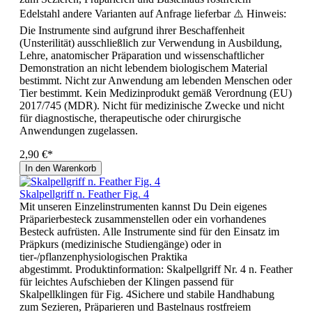
Edelstahl andere Varianten auf Anfrage lieferbar ⚠️ Hinweis:
Die Instrumente sind aufgrund ihrer Beschaffenheit
(Unsterilität) ausschließlich zur Verwendung in Ausbildung,
Lehre, anatomischer Präparation und wissenschaftlicher
Demonstration an nicht lebendem biologischem Material
bestimmt. Nicht zur Anwendung am lebenden Menschen oder
Tier bestimmt. Kein Medizinprodukt gemäß Verordnung (EU)
2017/745 (MDR). Nicht für medizinische Zwecke und nicht
für diagnostische, therapeutische oder chirurgische
Anwendungen zugelassen.
2,90 €*
In den Warenkorb
Skalpellgriff n. Feather Fig. 4
Mit unseren Einzelinstrumenten kannst Du Dein eigenes
Präparierbesteck zusammenstellen oder ein vorhandenes
Besteck aufrüsten. Alle Instrumente sind für den Einsatz im
Präpkurs (medizinische Studiengänge) oder in
tier-/pflanzenphysiologischen Praktika
abgestimmt. Produktinformation: Skalpellgriff Nr. 4 n. Feather
für leichtes Aufschieben der Klingen passend für
Skalpellklingen für Fig. 4Sichere und stabile Handhabung
zum Sezieren, Präparieren und Bastelnaus rostfreiem