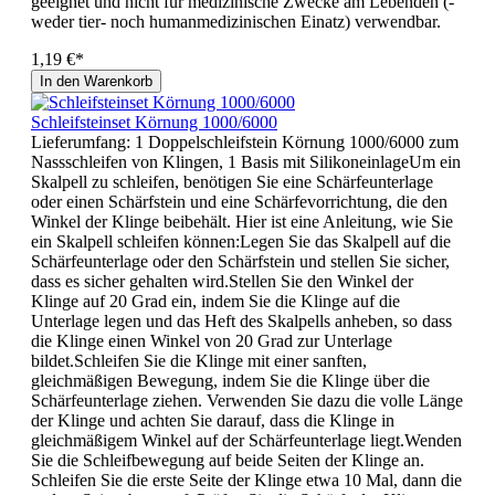
geeignet und nicht für medizinische Zwecke am Lebenden (-
weder tier- noch humanmedizinischen Einatz) verwendbar.
1,19 €*
In den Warenkorb
Schleifsteinset Körnung 1000/6000
Lieferumfang: 1 Doppelschleifstein Körnung 1000/6000 zum
Nassschleifen von Klingen, 1 Basis mit SilikoneinlageUm ein
Skalpell zu schleifen, benötigen Sie eine Schärfeunterlage
oder einen Schärfstein und eine Schärfevorrichtung, die den
Winkel der Klinge beibehält. Hier ist eine Anleitung, wie Sie
ein Skalpell schleifen können:Legen Sie das Skalpell auf die
Schärfeunterlage oder den Schärfstein und stellen Sie sicher,
dass es sicher gehalten wird.Stellen Sie den Winkel der
Klinge auf 20 Grad ein, indem Sie die Klinge auf die
Unterlage legen und das Heft des Skalpells anheben, so dass
die Klinge einen Winkel von 20 Grad zur Unterlage
bildet.Schleifen Sie die Klinge mit einer sanften,
gleichmäßigen Bewegung, indem Sie die Klinge über die
Schärfeunterlage ziehen. Verwenden Sie dazu die volle Länge
der Klinge und achten Sie darauf, dass die Klinge in
gleichmäßigem Winkel auf der Schärfeunterlage liegt.Wenden
Sie die Schleifbewegung auf beide Seiten der Klinge an.
Schleifen Sie die erste Seite der Klinge etwa 10 Mal, dann die