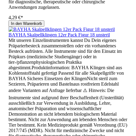
für diagnostische, therapeutische oder chirurgische
Anwendungen zugelassen.
4,29 €*
In den Warenkorb
BAYHA Skalpellklingen 12er Pack Figur 18 unsteril
Mit unseren Einzelinstrumenten kannst Du Dein eigenes
Präparierbesteck zusammenstellen oder ein vorhandenes
Besteck aufrüsten. Alle Instrumente sind für den Einsatz im
Präpkurs (medizinische Studiengänge) oder in
tier-/pflanzenphysiologischen Praktika
abgestimmt.Produktinformation: BAYHA Klingen sind aus
Kohlenstoffstahl gefertigt Passend für alle Skalpellgriffe von
BAYHA Sicheres Einsetzen der KlingenNicht steril zum
Sezieren, Präparieren und Bastelnaus rostfreiem Edelstahl
andere Varianten auf Anfrage lieferbar ⚠️ Hinweis: Die
Instrumente sind aufgrund ihrer Beschaffenheit (Unsterilität)
ausschließlich zur Verwendung in Ausbildung, Lehre,
anatomischer Präparation und wissenschaftlicher
Demonstration an nicht lebendem biologischem Material
bestimmt. Nicht zur Anwendung am lebenden Menschen oder
Tier bestimmt. Kein Medizinprodukt gemäß Verordnung (EU)
2017/745 (MDR). Nicht für medizinische Zwecke und nicht
für diagnostische, therapeutische oder chirurgische