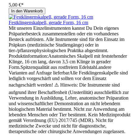
5,00 €*
In den Warenkorb
Festklingenskalpell, gerade Form, 16 cm
Mit unseren Einzelinstrumenten kannst Du Dein eigenes
Präparierbesteck zusammenstellen oder ein vorhandenes
Besteck aufrüsten. Alle Instrumente sind für den Einsatz im
Präpkurs (medizinische Studiengänge) oder in
tier-/pflanzenphysiologischen Praktika abgestimmt.
Produktinformation:Anatomisches Skalpell mit feststehender
Klinge, 16 cm lang, davon 3,5 cm Klinge in gerader
Form.Spitzenqualität aus rostfreiem Edelstahl.andere
Varianten auf Anfrage lieferbarAlle Festklingenskalpelle sind
lediglich vorgeschärft und sollten vor dem Einsatz
nachgeschärft werden! ⚠️ Hinweis: Die Instrumente sind
aufgrund ihrer Beschaffenheit (Unsterilität) ausschließlich zur
Verwendung in Ausbildung, Lehre, anatomischer Präparation
und wissenschaftlicher Demonstration an nicht lebendem
biologischem Material bestimmt. Nicht zur Anwendung am
lebenden Menschen oder Tier bestimmt. Kein Medizinprodukt
gemäß Verordnung (EU) 2017/745 (MDR). Nicht für
medizinische Zwecke und nicht für diagnostische,
therapeutische oder chirurgische Anwendungen zugelassen.