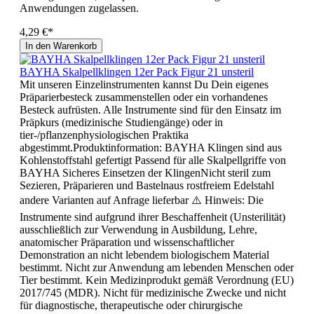
Anwendungen zugelassen.
4,29 €*
In den Warenkorb
BAYHA Skalpellklingen 12er Pack Figur 21 unsteril
Mit unseren Einzelinstrumenten kannst Du Dein eigenes
Präparierbesteck zusammenstellen oder ein vorhandenes
Besteck aufrüsten. Alle Instrumente sind für den Einsatz im
Präpkurs (medizinische Studiengänge) oder in
tier-/pflanzenphysiologischen Praktika
abgestimmt.Produktinformation: BAYHA Klingen sind aus
Kohlenstoffstahl gefertigt Passend für alle Skalpellgriffe von
BAYHA Sicheres Einsetzen der KlingenNicht steril zum
Sezieren, Präparieren und Bastelnaus rostfreiem Edelstahl
andere Varianten auf Anfrage lieferbar ⚠️ Hinweis: Die
Instrumente sind aufgrund ihrer Beschaffenheit (Unsterilität)
ausschließlich zur Verwendung in Ausbildung, Lehre,
anatomischer Präparation und wissenschaftlicher
Demonstration an nicht lebendem biologischem Material
bestimmt. Nicht zur Anwendung am lebenden Menschen oder
Tier bestimmt. Kein Medizinprodukt gemäß Verordnung (EU)
2017/745 (MDR). Nicht für medizinische Zwecke und nicht
für diagnostische, therapeutische oder chirurgische