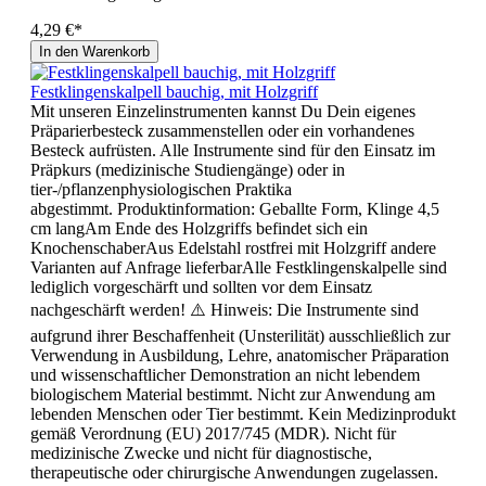
4,29 €*
In den Warenkorb
Festklingenskalpell bauchig, mit Holzgriff
Mit unseren Einzelinstrumenten kannst Du Dein eigenes
Präparierbesteck zusammenstellen oder ein vorhandenes
Besteck aufrüsten. Alle Instrumente sind für den Einsatz im
Präpkurs (medizinische Studiengänge) oder in
tier-/pflanzenphysiologischen Praktika
abgestimmt. Produktinformation: Geballte Form, Klinge 4,5
cm langAm Ende des Holzgriffs befindet sich ein
KnochenschaberAus Edelstahl rostfrei mit Holzgriff andere
Varianten auf Anfrage lieferbarAlle Festklingenskalpelle sind
lediglich vorgeschärft und sollten vor dem Einsatz
nachgeschärft werden! ⚠️ Hinweis: Die Instrumente sind
aufgrund ihrer Beschaffenheit (Unsterilität) ausschließlich zur
Verwendung in Ausbildung, Lehre, anatomischer Präparation
und wissenschaftlicher Demonstration an nicht lebendem
biologischem Material bestimmt. Nicht zur Anwendung am
lebenden Menschen oder Tier bestimmt. Kein Medizinprodukt
gemäß Verordnung (EU) 2017/745 (MDR). Nicht für
medizinische Zwecke und nicht für diagnostische,
therapeutische oder chirurgische Anwendungen zugelassen.