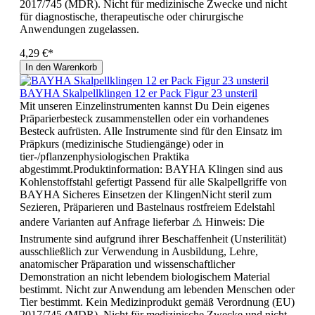
2017/745 (MDR). Nicht für medizinische Zwecke und nicht
für diagnostische, therapeutische oder chirurgische
Anwendungen zugelassen.
4,29 €*
In den Warenkorb
BAYHA Skalpellklingen 12 er Pack Figur 23 unsteril
Mit unseren Einzelinstrumenten kannst Du Dein eigenes
Präparierbesteck zusammenstellen oder ein vorhandenes
Besteck aufrüsten. Alle Instrumente sind für den Einsatz im
Präpkurs (medizinische Studiengänge) oder in
tier-/pflanzenphysiologischen Praktika
abgestimmt.Produktinformation: BAYHA Klingen sind aus
Kohlenstoffstahl gefertigt Passend für alle Skalpellgriffe von
BAYHA Sicheres Einsetzen der KlingenNicht steril zum
Sezieren, Präparieren und Bastelnaus rostfreiem Edelstahl
andere Varianten auf Anfrage lieferbar ⚠️ Hinweis: Die
Instrumente sind aufgrund ihrer Beschaffenheit (Unsterilität)
ausschließlich zur Verwendung in Ausbildung, Lehre,
anatomischer Präparation und wissenschaftlicher
Demonstration an nicht lebendem biologischem Material
bestimmt. Nicht zur Anwendung am lebenden Menschen oder
Tier bestimmt. Kein Medizinprodukt gemäß Verordnung (EU)
2017/745 (MDR). Nicht für medizinische Zwecke und nicht