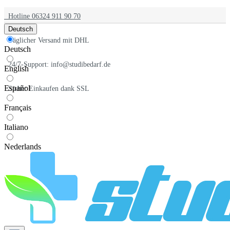
Hotline 06324 911 90 70
Deutsch
Täglicher Versand mit DHL
Deutsch
24/7-Support: info@studibedarf.de
English
Español
Sicher Einkaufen dank SSL
Français
Italiano
Nederlands