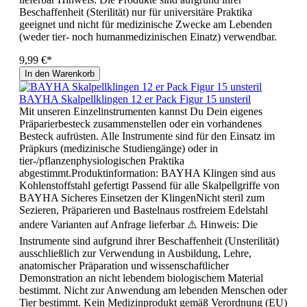
Beschaffenheit (Sterilität) nur für universitäre Praktika
geeignet und nicht für medizinische Zwecke am Lebenden
(weder tier- noch humanmedizinischen Einatz) verwendbar.
9,99 €*
In den Warenkorb
BAYHA Skalpellklingen 12 er Pack Figur 15 unsteril
Mit unseren Einzelinstrumenten kannst Du Dein eigenes
Präparierbesteck zusammenstellen oder ein vorhandenes
Besteck aufrüsten. Alle Instrumente sind für den Einsatz im
Präpkurs (medizinische Studiengänge) oder in
tier-/pflanzenphysiologischen Praktika
abgestimmt.Produktinformation: BAYHA Klingen sind aus
Kohlenstoffstahl gefertigt Passend für alle Skalpellgriffe von
BAYHA Sicheres Einsetzen der KlingenNicht steril zum
Sezieren, Präparieren und Bastelnaus rostfreiem Edelstahl
andere Varianten auf Anfrage lieferbar ⚠️ Hinweis: Die
Instrumente sind aufgrund ihrer Beschaffenheit (Unsterilität)
ausschließlich zur Verwendung in Ausbildung, Lehre,
anatomischer Präparation und wissenschaftlicher
Demonstration an nicht lebendem biologischem Material
bestimmt. Nicht zur Anwendung am lebenden Menschen oder
Tier bestimmt. Kein Medizinprodukt gemäß Verordnung (EU)