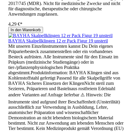
2017/745 (MDR). Nicht für medizinische Zwecke und nicht
für diagnostische, therapeutische oder chirurgische
Anwendungen zugelassen.
4,29 €*
In den Warenkorb
BAYHA Skalpellklingen 12 er Pack Figur 19 unsteril
Mit unseren Einzelinstrumenten kannst Du Dein eigenes
Präparierbesteck zusammenstellen oder ein vorhandenes
Besteck aufrüsten. Alle Instrumente sind für den Einsatz im
Präpkurs (medizinische Studiengänge) oder in
tier-/pflanzenphysiologischen Praktika
abgestimmt.Produktinformation: BAYHA Klingen sind aus
Kohlenstoffstahl gefertigt Passend für alle Skalpellgriffe von
BAYHA Sicheres Einsetzen der KlingenNicht steril zum
Sezieren, Präparieren und Bastelnaus rostfreiem Edelstahl
andere Varianten auf Anfrage lieferbar ⚠️ Hinweis: Die
Instrumente sind aufgrund ihrer Beschaffenheit (Unsterilität)
ausschließlich zur Verwendung in Ausbildung, Lehre,
anatomischer Präparation und wissenschaftlicher
Demonstration an nicht lebendem biologischem Material
bestimmt. Nicht zur Anwendung am lebenden Menschen oder
Tier bestimmt. Kein Medizinprodukt gemäß Verordnung (EU)