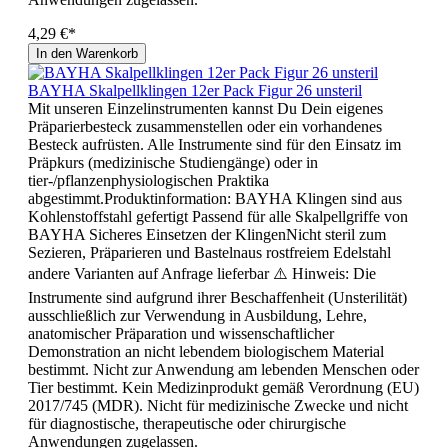
4,29 €*
In den Warenkorb
BAYHA Skalpellklingen 12er Pack Figur 26 unsteril
Mit unseren Einzelinstrumenten kannst Du Dein eigenes
Präparierbesteck zusammenstellen oder ein vorhandenes
Besteck aufrüsten. Alle Instrumente sind für den Einsatz im
Präpkurs (medizinische Studiengänge) oder in
tier-/pflanzenphysiologischen Praktika
abgestimmt.Produktinformation: BAYHA Klingen sind aus
Kohlenstoffstahl gefertigt Passend für alle Skalpellgriffe von
BAYHA Sicheres Einsetzen der KlingenNicht steril zum
Sezieren, Präparieren und Bastelnaus rostfreiem Edelstahl
andere Varianten auf Anfrage lieferbar ⚠️ Hinweis: Die
Instrumente sind aufgrund ihrer Beschaffenheit (Unsterilität)
ausschließlich zur Verwendung in Ausbildung, Lehre,
anatomischer Präparation und wissenschaftlicher
Demonstration an nicht lebendem biologischem Material
bestimmt. Nicht zur Anwendung am lebenden Menschen oder
Tier bestimmt. Kein Medizinprodukt gemäß Verordnung (EU)
2017/745 (MDR). Nicht für medizinische Zwecke und nicht
für diagnostische, therapeutische oder chirurgische
Anwendungen zugelassen.