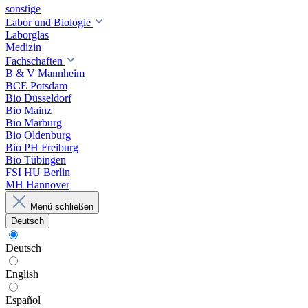
sonstige
Labor und Biologie
Laborglas
Medizin
Fachschaften
B & V Mannheim
BCE Potsdam
Bio Düsseldorf
Bio Mainz
Bio Marburg
Bio Oldenburg
Bio PH Freiburg
Bio Tübingen
FSI HU Berlin
MH Hannover
Menü schließen
Deutsch
Deutsch
English
Español