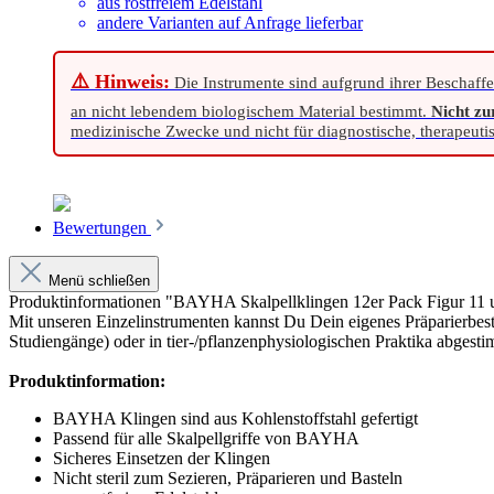
aus rostfreiem Edelstahl
andere Varianten auf Anfrage lieferbar
⚠️ Hinweis:
Die Instrumente sind aufgrund ihrer Beschaffe
an nicht lebendem biologischem Material bestimmt.
Nicht z
medizinische Zwecke und nicht für diagnostische, therapeut
Bewertungen
Menü schließen
Produktinformationen "BAYHA Skalpellklingen 12er Pack Figur 11 u
Mit unseren Einzelinstrumenten kannst Du Dein eigenes Präparierbest
Studiengänge) oder in tier-/pflanzenphysiologischen Praktika abgesti
Produktinformation:
BAYHA Klingen sind aus Kohlenstoffstahl gefertigt
Passend für alle Skalpellgriffe von BAYHA
Sicheres Einsetzen der Klingen
Nicht steril zum Sezieren, Präparieren und Basteln