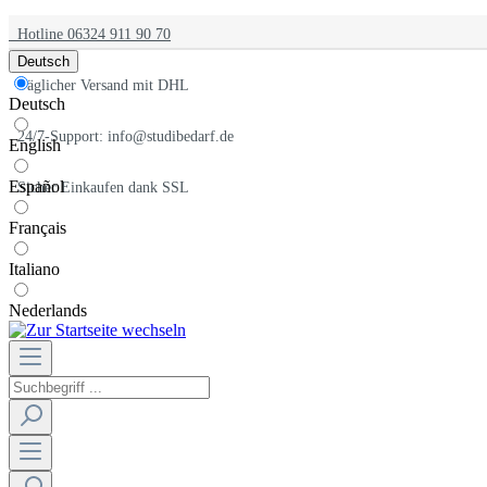
Hotline 06324 911 90 70
Deutsch
Täglicher Versand mit DHL
Deutsch
24/7-Support: info@studibedarf.de
English
Español
Sicher Einkaufen dank SSL
Français
Italiano
Nederlands