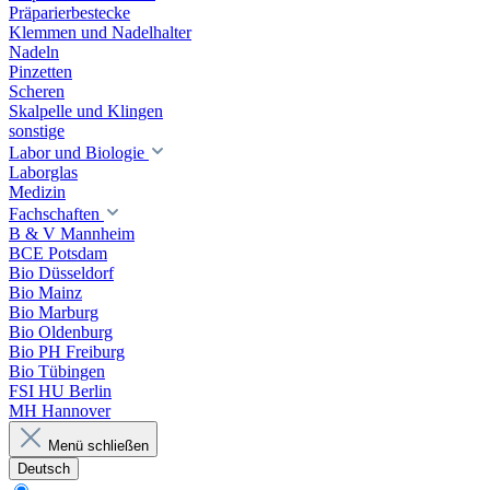
Präparierbestecke
Klemmen und Nadelhalter
Nadeln
Pinzetten
Scheren
Skalpelle und Klingen
sonstige
Labor und Biologie
Laborglas
Medizin
Fachschaften
B & V Mannheim
BCE Potsdam
Bio Düsseldorf
Bio Mainz
Bio Marburg
Bio Oldenburg
Bio PH Freiburg
Bio Tübingen
FSI HU Berlin
MH Hannover
Menü schließen
Deutsch