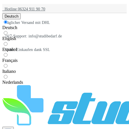
Hotline 06324 911 90 70
Deutsch
Täglicher Versand mit DHL
Deutsch
24/7-Support: info@studibedarf.de
English
Español
Sicher Einkaufen dank SSL
Français
Italiano
Nederlands