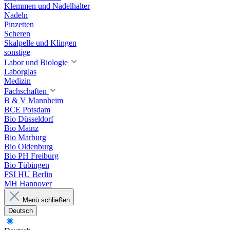
Klemmen und Nadelhalter
Nadeln
Pinzetten
Scheren
Skalpelle und Klingen
sonstige
Labor und Biologie
Laborglas
Medizin
Fachschaften
B & V Mannheim
BCE Potsdam
Bio Düsseldorf
Bio Mainz
Bio Marburg
Bio Oldenburg
Bio PH Freiburg
Bio Tübingen
FSI HU Berlin
MH Hannover
Menü schließen
Deutsch