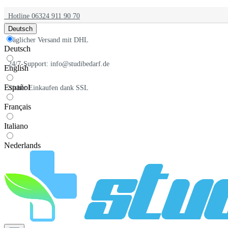
Hotline 06324 911 90 70
Deutsch
Täglicher Versand mit DHL
Deutsch
24/7-Support: info@studibedarf.de
English
Español
Sicher Einkaufen dank SSL
Français
Italiano
Nederlands