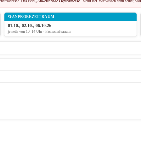
chaftsadresse. Das Feld
„Abweichende Lieferadresse"
bleibt leer. Wir wissen dann selbst, woh
👕
ANPROBEZEITRAUM
01.10., 02.10., 06.10.26
jeweils von 10–14 Uhr · Fachschaftsraum