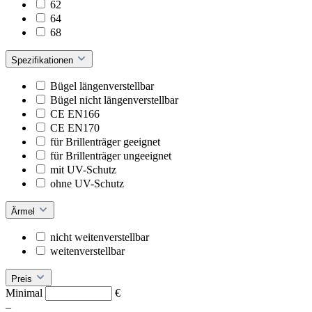
62
64
68
Spezifikationen
Bügel längenverstellbar
Bügel nicht längenverstellbar
CE EN166
CE EN170
für Brillenträger geeignet
für Brillenträger ungeeignet
mit UV-Schutz
ohne UV-Schutz
Ärmel
nicht weitenverstellbar
weitenverstellbar
Preis
Minimal
€
–