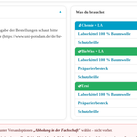
Was du brauchst
▾
🔬
Chemie + LA
usgabe der Bestellungen schaut bitte
Laborkittel 100 % Baumwolle
e (https://www.uni-potsdam.de/de/fsr-
Schutzbrille
🌿
BioWiss + LA
Laborkittel 100 % Baumwolle
Präparierbesteck
Schutzbrille
🌿
Erni
Laborkittel 100 % Baumwolle
Präparierbesteck
Schutzbrille
unter Versandoptionen
„Abholung in der Fachschaft"
wählst – nicht vorher.