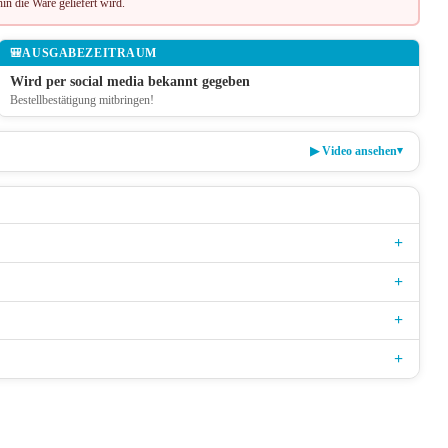
in die Ware geliefert wird.
🎒
AUSGABEZEITRAUM
Wird per social media bekannt gegeben
Bestellbestätigung mitbringen!
▾
▶
Video ansehen
+
+
+
+