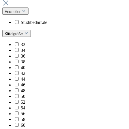
Hersteller
Studibedarf.de
Kittelgröße
32
34
36
38
40
42
44
46
48
50
52
54
56
58
60