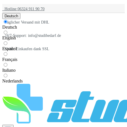
Hotline 06324 911 90 70
Deutsch
Täglicher Versand mit DHL
Deutsch
24/7-Support: info@studibedarf.de
English
Español
Sicher Einkaufen dank SSL
Français
Italiano
Nederlands