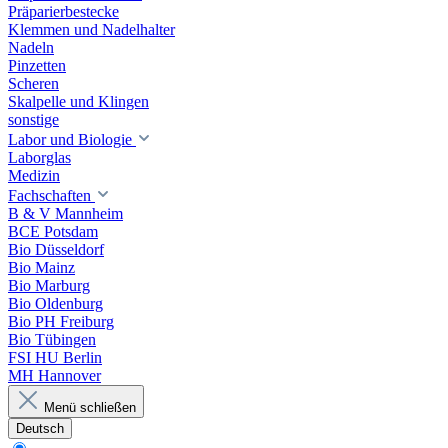
Präparierbestecke
Klemmen und Nadelhalter
Nadeln
Pinzetten
Scheren
Skalpelle und Klingen
sonstige
Labor und Biologie
Laborglas
Medizin
Fachschaften
B & V Mannheim
BCE Potsdam
Bio Düsseldorf
Bio Mainz
Bio Marburg
Bio Oldenburg
Bio PH Freiburg
Bio Tübingen
FSI HU Berlin
MH Hannover
Menü schließen
Deutsch