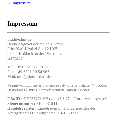
Impressum
Impressum
Studibedarf.de
ist ein Angebot der meIadis GmbH
Fritz-Karl-Henkel-Str. 12 H05
67454 Haßloch an der Weinstraße
Germany
Tel: +49 6324 911 90 70
Fax: +49 6321 99 54 965
Mail: info@studibedarf.de
Verantwortlich für enthaltene redaktionelle Inhalte (V.i.S.d.P.)
ist meIadis GmbH, vertreten durch Isabell Kocher.
USt-ID.:
DE365271423 (gemäß § 27 a Umsatzsteuergesetz)
Steuernummer:
3165031644
Handelsregister:
Eingetragen im Handelsregister des
Amtsgerichtes Ludwigshafen, HRB 69242