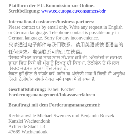
Plattform der EU-Kommission zur Online-
Streitbeilegung
:
www.ec.europa.eu/consumers/odr
International customers/business partners:
Please contact us
by email only.
W
rite
any
request in English
or
German
language
.
Telephone contact
is possible
only
in
German
language
. Sorry for any inconvenience.
只
请通过电子邮件
与我们联系。请用英语或德语
语言的
任何
请求。
电话联系
可能只在
德语。
ਸਿਰਫ
ਈਮੇਲ
ਕਰਕੇ ਸਾਡੇ ਨਾਲ ਸੰਪਰਕ
ਕਰੋ ਜੀ
.
ਅੰਗਰੇਜ਼ੀ
ਜ
ਜਰਮਨ
ਭਾਸ਼ਾ ਵਿੱਚ
ਕਿਸੇ ਵੀ
ਮੰਗ ਨੂੰ
ਲਿਖਣ ਦੀ
ਕਿਰਪਾ
.
ਟੈਲੀਫੋਨ
ਦੇ ਸੰਪਰਕ
ਸਿਰਫ
ਜਰਮਨ
ਭਾਸ਼ਾ ਵਿੱਚ
ਸੰਭਵ ਹੈ.
केवल
हमें ईमेल से
संपर्क करें.
जर्मन या अंग्रेजी
भाषा
में
किसी भी
अनुरोध
लिखें.
टेलीफोन संपर्क
केवल
जर्मन
भाषा
में ही संभव है
.
Geschäftsführung:
Isabell Kocher
Forderungsmanagement/Inkassoverfahren
Beauftragt mit dem Forderungsmanagement:
Rechtsanwälte Michael Swemers und Benjamin Boczek
Kanzlei Wachtendonk
Achter de Stadt 1-3
47669 Wachtendonk