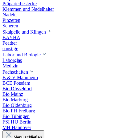
Präparierbestecke
Klemmen und Nadelhalter
Nadeln
Pinzetten
Scheren
Skalpelle und Klingen
BAYHA
Feather
sonstige
Labor und Biologie
Laborglas
Medizin
Fachschaften
B & V Mannheim
BCE Potsdam
Bio Düsseldorf
Bio Mainz
Bio Marburg
Bio Oldenburg
Bio PH Freiburg
Bio Tübingen
FSI HU Berlin
MH Hannover
Menü schließen