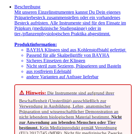
Beschreibung
Mit unseren Einzelinstrumenten kannst Du Dein eigenes
Präparierbesteck zusammenstellen oder ein vorhandenes
Besteck aufrüsten. Alle Instrumente sind für den Einsatz im
Präpkurs (medizinische Studiengänge) oder in
tier-/pflanzenphysiologischen Praktika abgestimmt.
Produktinformation:
BAYHA Klingen sind aus Kohlenstoffstahl gefertigt
Passend für alle Skalpellgriffe von BAYHA
Sicheres Einsetzen der Klingen
Nicht steril zum Sezieren, Präparieren und Basteln
aus rostfreiem Edelstahl
andere Varianten auf Anfrage lieferbar
⚠️ Hinweis:
Die Instrumente sind aufgrund ihrer
Beschaffenheit (Unsterilität) ausschließlich zur
Verwendung in Ausbildung, Lehre, anatomischer
Präparation und wissenschaftlicher Demonstration an
nicht lebendem biologischem Material bestimmt.
Nicht
zur Anwendung am lebenden Menschen oder Tier
bestimmt.
Kein Medizinprodukt gemäß Verordnung
(EU) 2017/745 (MDR). Nicht für medizinische Zwecke