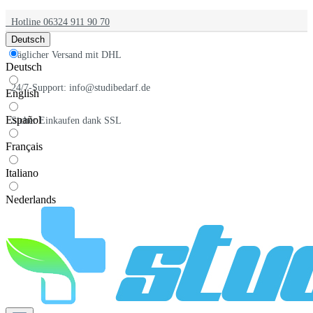
Hotline 06324 911 90 70
Deutsch
Täglicher Versand mit DHL
Deutsch
24/7-Support: info@studibedarf.de
English
Español
Sicher Einkaufen dank SSL
Français
Italiano
Nederlands