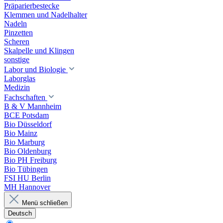
Präparierbestecke
Klemmen und Nadelhalter
Nadeln
Pinzetten
Scheren
Skalpelle und Klingen
sonstige
Labor und Biologie
Laborglas
Medizin
Fachschaften
B & V Mannheim
BCE Potsdam
Bio Düsseldorf
Bio Mainz
Bio Marburg
Bio Oldenburg
Bio PH Freiburg
Bio Tübingen
FSI HU Berlin
MH Hannover
Menü schließen
Deutsch