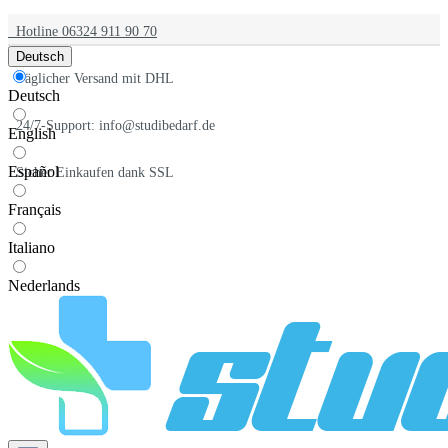
Hotline 06324 911 90 70
Deutsch
Täglicher Versand mit DHL
Deutsch
24/7-Support: info@studibedarf.de
English
Español
Sicher Einkaufen dank SSL
Français
Italiano
Nederlands