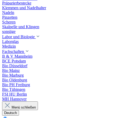
Präparierbestecke
Klemmen und Nadelhalter
Nadeln
Pinzetten
Scheren
Skalpelle und Klingen
sonstige
Labor und Biologie
Laborglas
Medizin
Fachschaften
B & V Mannheim
BCE Potsdam
Bio Düsseldorf
Bio Mainz
Bio Marburg
Bio Oldenburg
Bio PH Freiburg
Bio Tübingen
FSI HU Berlin
MH Hannover
Menü schließen
Deutsch