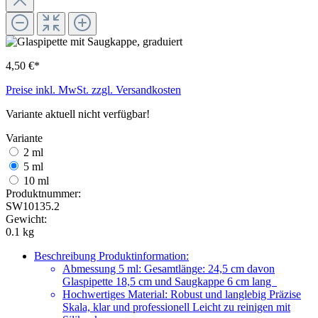
4,50 €*
Preise inkl. MwSt. zzgl. Versandkosten
Variante aktuell nicht verfügbar!
Variante
2 ml
5 ml
10 ml
Produktnummer:
SW10135.2
Gewicht:
0.1 kg
Beschreibung
Produktinformation:
Abmessung 5 ml: Gesamtlänge: 24,5 cm davon
Glaspipette 18,5 cm und Saugkappe 6 cm lang
Hochwertiges Material: Robust und langlebig Präzise
Skala, klar und professionell Leicht zu reinigen mit