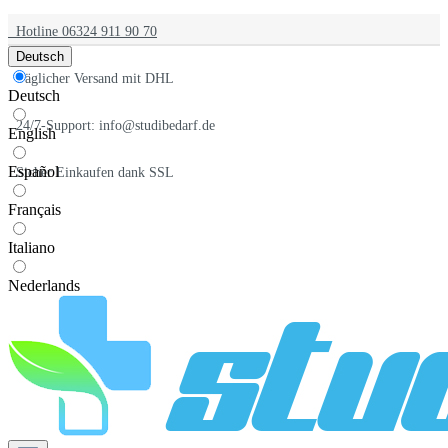
Hotline 06324 911 90 70
Deutsch
Täglicher Versand mit DHL
Deutsch
24/7-Support: info@studibedarf.de
English
Español
Sicher Einkaufen dank SSL
Français
Italiano
Nederlands