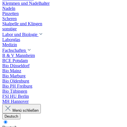
Klemmen und Nadelhalter
Nadeln
Pinzetten
Scheren
Skalpelle und Klingen
sonstige
Labor und Biologie
Laborglas
Medizin
Fachschaften
B & V Mannheim
BCE Potsdam
Bio Düsseldorf
Bio Mainz
Bio Marburg
Bio Oldenburg
Bio PH Freiburg
Bio Tübingen
FSI HU Berlin
MH Hannover
Menü schließen
Deutsch