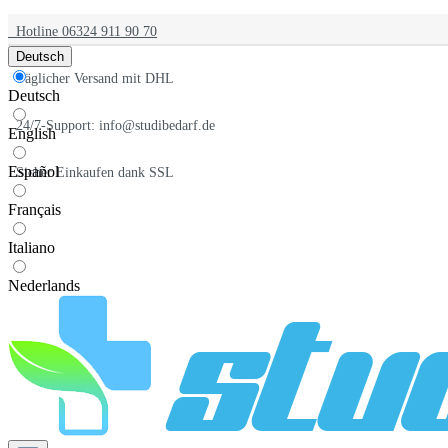
Hotline 06324 911 90 70
Deutsch
Täglicher Versand mit DHL
Deutsch
24/7-Support: info@studibedarf.de
English
Español
Sicher Einkaufen dank SSL
Français
Italiano
Nederlands