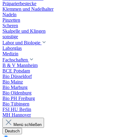
Präparierbestecke
Klemmen und Nadelhalter
Nadeln
Pinzetten
Scheren
Skalpelle und Klingen
sonstige
Labor und Biologie
Laborglas
Medizin
Fachschaften
B & V Mannheim
BCE Potsdam
Bio Düsseldorf
Bio Mainz
Bio Marburg
Bio Oldenburg
Bio PH Freiburg
Bio Tübingen
FSI HU Berlin
MH Hannover
Menü schließen
Deutsch