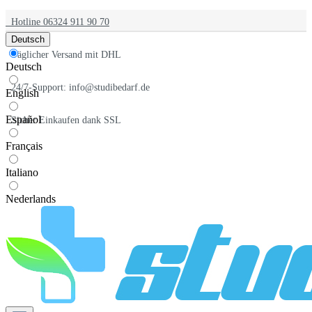
Hotline 06324 911 90 70
Deutsch
Täglicher Versand mit DHL
Deutsch
24/7-Support: info@studibedarf.de
English
Español
Sicher Einkaufen dank SSL
Français
Italiano
Nederlands