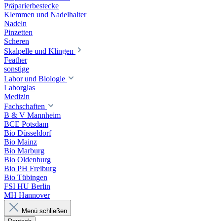
Präparierbestecke
Klemmen und Nadelhalter
Nadeln
Pinzetten
Scheren
Skalpelle und Klingen
Feather
sonstige
Labor und Biologie
Laborglas
Medizin
Fachschaften
B & V Mannheim
BCE Potsdam
Bio Düsseldorf
Bio Mainz
Bio Marburg
Bio Oldenburg
Bio PH Freiburg
Bio Tübingen
FSI HU Berlin
MH Hannover
Menü schließen