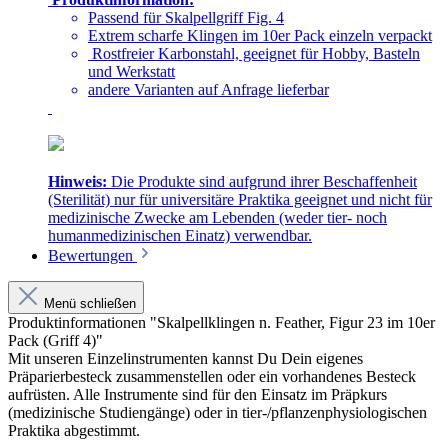
Passend für Skalpellgriff Fig. 4
Extrem scharfe Klingen im 10er Pack einzeln verpackt
Rostfreier Karbonstahl, geeignet für Hobby, Basteln
und Werkstatt
andere Varianten auf Anfrage lieferbar
Hinweis:
Die Produkte sind aufgrund ihrer Beschaffenheit
(Sterilität) nur für universitäre Praktika geeignet und nicht für
medizinische Zwecke am Lebenden (weder tier- noch
humanmedizinischen Einatz) verwendbar.
Bewertungen
Menü schließen
Produktinformationen "Skalpellklingen n. Feather, Figur 23 im 10er
Pack (Griff 4)"
Mit unseren Einzelinstrumenten kannst Du Dein eigenes
Präparierbesteck zusammenstellen oder ein vorhandenes Besteck
aufrüsten. Alle Instrumente sind für den Einsatz im Präpkurs
(medizinische Studiengänge) oder in tier-/pflanzenphysiologischen
Praktika abgestimmt.