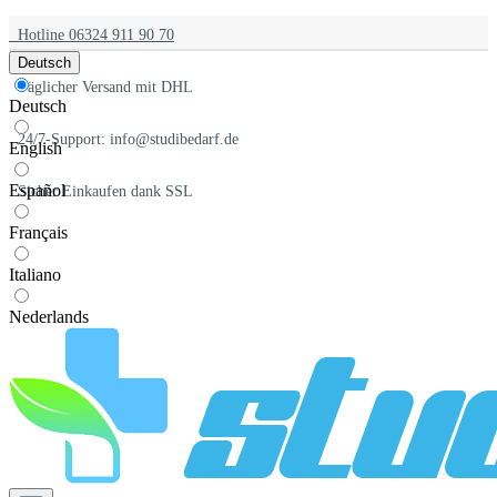
Hotline 06324 911 90 70
Deutsch
Täglicher Versand mit DHL
Deutsch
24/7-Support: info@studibedarf.de
English
Español
Sicher Einkaufen dank SSL
Français
Italiano
Nederlands