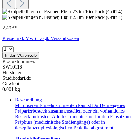
2,49 €*
Preise inkl. MwSt. zzgl. Versandkosten
In den Warenkorb
Produktnummer:
SW10116
Hersteller:
Studibedarf.de
Gewicht:
0.001 kg
Beschreibung
Mit unseren Einzelinstrumenten kannst Du Dein eigenes
Präparierbesteck zusammenstellen oder ein vorhandenes
Besteck aufrüsten. Alle Instrumente sind für den Einsatz im
Präpkurs (medizinische Studiengänge) oder in
tier-/pflanzenphysiologischen Praktika abgestimmt.
Produktinformation: