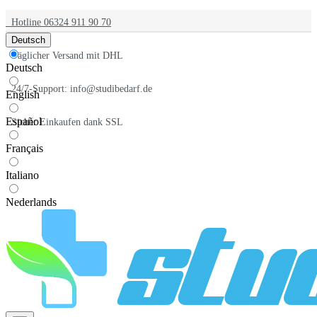
Hotline 06324 911 90 70
Deutsch
Täglicher Versand mit DHL
Deutsch
24/7-Support: info@studibedarf.de
English
Español
Sicher Einkaufen dank SSL
Français
Italiano
Nederlands