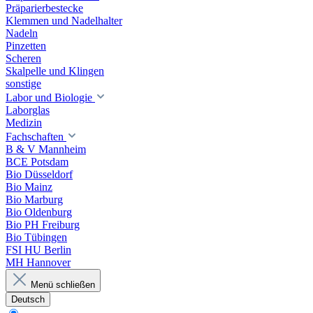
Präparierbestecke
Klemmen und Nadelhalter
Nadeln
Pinzetten
Scheren
Skalpelle und Klingen
sonstige
Labor und Biologie
Laborglas
Medizin
Fachschaften
B & V Mannheim
BCE Potsdam
Bio Düsseldorf
Bio Mainz
Bio Marburg
Bio Oldenburg
Bio PH Freiburg
Bio Tübingen
FSI HU Berlin
MH Hannover
Menü schließen
Deutsch