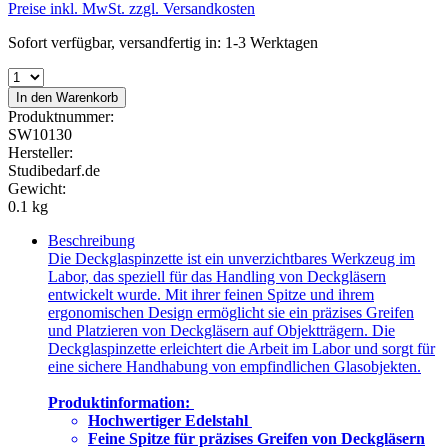
Preise inkl. MwSt. zzgl. Versandkosten
Sofort verfügbar, versandfertig in: 1-3 Werktagen
In den Warenkorb
Produktnummer:
SW10130
Hersteller:
Studibedarf.de
Gewicht:
0.1 kg
Beschreibung
Die Deckglaspinzette ist ein unverzichtbares Werkzeug im
Labor, das speziell für das Handling von Deckgläsern
entwickelt wurde. Mit ihrer feinen Spitze und ihrem
ergonomischen Design ermöglicht sie ein präzises Greifen
und Platzieren von Deckgläsern auf Objektträgern. Die
Deckglaspinzette erleichtert die Arbeit im Labor und sorgt für
eine sichere Handhabung von empfindlichen Glasobjekten.
Produktinformation:
Hochwertiger Edelstahl
Feine Spitze für präzises Greifen von Deckgläsern