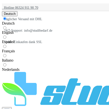
Hotline 06324 911 90 70
Deutsch
Täglicher Versand mit DHL
Deutsch
24/7-Support: info@studibedarf.de
English
Español
Sicher Einkaufen dank SSL
Français
Italiano
Nederlands