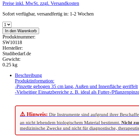
Preise inkl. MwSt. zzgl. Versandkosten
Sofort verfügbar, versandfertig in: 1-2 Wochen
In den Warenkorb
Produktnummer:
SW10118
Hersteller:
Studibedarf.de
Gewicht:
0.25 kg
Beschreibung
Produktinformation:
-Pinzette gebogen 35 cm lang, Außen und Innenfläche geriffelt
-Vielseitige Einsatzbereiche z. B. ideal als Futter-/Pflanzenpi
⚠️ Hinweis:
Die Instrumente sind aufgrund ihrer Beschaffe
an nicht lebendem biologischem Material bestimmt.
Nicht z
medizinische Zwecke und nicht für diagnostische, therapeut