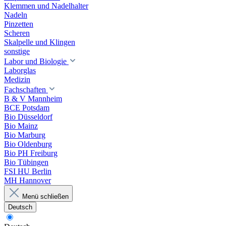
Klemmen und Nadelhalter
Nadeln
Pinzetten
Scheren
Skalpelle und Klingen
sonstige
Labor und Biologie
Laborglas
Medizin
Fachschaften
B & V Mannheim
BCE Potsdam
Bio Düsseldorf
Bio Mainz
Bio Marburg
Bio Oldenburg
Bio PH Freiburg
Bio Tübingen
FSI HU Berlin
MH Hannover
Menü schließen
Deutsch