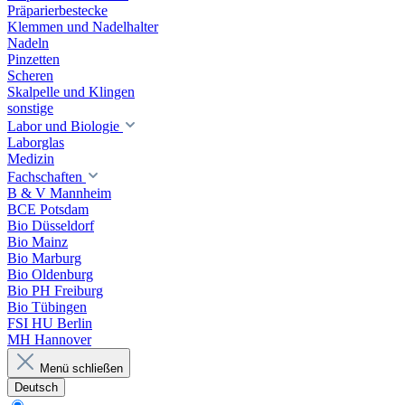
Präparierbestecke
Klemmen und Nadelhalter
Nadeln
Pinzetten
Scheren
Skalpelle und Klingen
sonstige
Labor und Biologie
Laborglas
Medizin
Fachschaften
B & V Mannheim
BCE Potsdam
Bio Düsseldorf
Bio Mainz
Bio Marburg
Bio Oldenburg
Bio PH Freiburg
Bio Tübingen
FSI HU Berlin
MH Hannover
Menü schließen
Deutsch