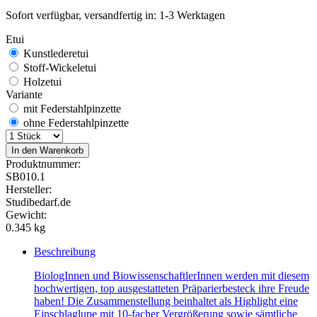
Sofort verfügbar, versandfertig in: 1-3 Werktagen
Etui
Kunstlederetui
Stoff-Wickeletui
Holzetui
Variante
mit Federstahlpinzette
ohne Federstahlpinzette
In den Warenkorb
Produktnummer:
SB010.1
Hersteller:
Studibedarf.de
Gewicht:
0.345 kg
Beschreibung
BiologInnen und BiowissenschaftlerInnen werden mit diesem
hochwertigen, top ausgestatteten Präparierbesteck ihre Freude
haben! Die Zusammenstellung beinhaltet als Highlight eine
Einschlaglupe mit 10-facher Vergrößerung sowie sämtliche