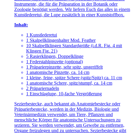
Instrumente, die für die Präparation in der Botanik oder
Zoologie benötigt werden. Wir liefern Euch das alles in einem
Kunstlederetui, die Lupe zusätzlich in einer Kunststoffbox.
Inhalt:
1 Kunstlederetui
1 Skalpellklingenhalter Mod. Feather
10 Skalpellklingen Standardgröße (i.d.R. Fig. 4 mit
Klingen Fig. 21)
5 Rasierklingen, Doppelklinge
1 Federstahlpinzette (optional)
1 Präparierpinzette, sehr spitz, ungeriffelt
1 anatomische Pinzette, ca. 14 cm
1 kleine, feine, spitze Schere (spitz/Spitz) ca. 11 cm
1 anatomische Schere, spitz/stumpf, ca. 14 cm
2 Präpariernadeln
1 Einschlaglupe, 10-fache Vergrößerung
Sezierbestecke, auch bekannt als Anatomiebestecke oder
Präparierbestecke, werden in der Medizin, Biologie und
Veterinärmedizin verwendet, um Tiere, Pflanzen und
menschliche Körper für anatomische Untersuchungen zu
sezieren. Sie werden verwendet, um Gewebe zu entfernen,
Organe freizulegen und zu untersuchen. Sezierbestecke gibt