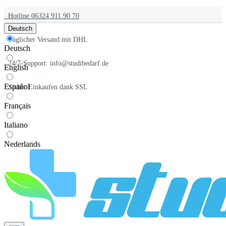
Hotline 06324 911 90 70
Deutsch
Täglicher Versand mit DHL
Deutsch
24/7-Support: info@studibedarf.de
English
Español
Sicher Einkaufen dank SSL
Français
Italiano
Nederlands