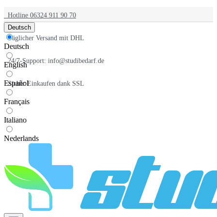
Hotline 06324 911 90 70
Deutsch
Täglicher Versand mit DHL
Deutsch
24/7-Support: info@studibedarf.de
English
Español
Sicher Einkaufen dank SSL
Français
Italiano
Nederlands