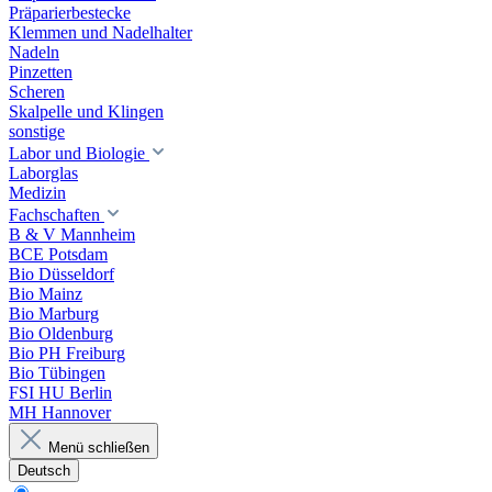
Präparierbestecke
Klemmen und Nadelhalter
Nadeln
Pinzetten
Scheren
Skalpelle und Klingen
sonstige
Labor und Biologie
Laborglas
Medizin
Fachschaften
B & V Mannheim
BCE Potsdam
Bio Düsseldorf
Bio Mainz
Bio Marburg
Bio Oldenburg
Bio PH Freiburg
Bio Tübingen
FSI HU Berlin
MH Hannover
Menü schließen
Deutsch