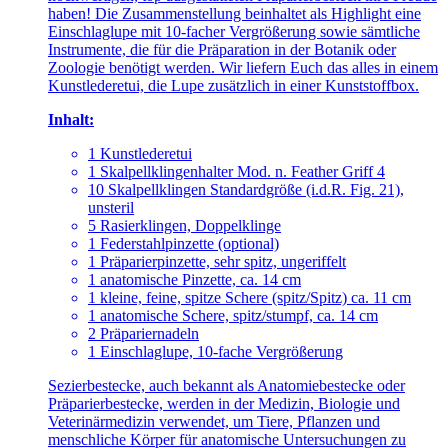
haben! Die Zusammenstellung beinhaltet als Highlight eine
Einschlaglupe mit 10-facher Vergrößerung sowie sämtliche
Instrumente, die für die Präparation in der Botanik oder
Zoologie benötigt werden. Wir liefern Euch das alles in einem
Kunstlederetui, die Lupe zusätzlich in einer Kunststoffbox.
Inhalt:
1 Kunstlederetui
1 Skalpellklingenhalter Mod. n. Feather Griff 4
10 Skalpellklingen Standardgröße (i.d.R. Fig. 21),
unsteril
5 Rasierklingen, Doppelklinge
1 Federstahlpinzette (optional)
1 Präparierpinzette, sehr spitz, ungeriffelt
1 anatomische Pinzette, ca. 14 cm
1 kleine, feine, spitze Schere (spitz/Spitz) ca. 11 cm
1 anatomische Schere, spitz/stumpf, ca. 14 cm
2 Präpariernadeln
1 Einschlaglupe, 10-fache Vergrößerung
Sezierbestecke, auch bekannt als Anatomiebestecke oder
Präparierbestecke, werden in der Medizin, Biologie und
Veterinärmedizin verwendet, um Tiere, Pflanzen und
menschliche Körper für anatomische Untersuchungen zu