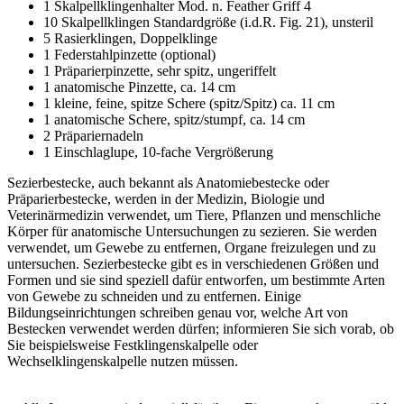
1 Skalpellklingenhalter Mod. n. Feather Griff 4
10 Skalpellklingen Standardgröße (i.d.R. Fig. 21), unsteril
5 Rasierklingen, Doppelklinge
1 Federstahlpinzette (optional)
1 Präparierpinzette, sehr spitz, ungeriffelt
1 anatomische Pinzette, ca. 14 cm
1 kleine, feine, spitze Schere (spitz/Spitz) ca. 11 cm
1 anatomische Schere, spitz/stumpf, ca. 14 cm
2 Präpariernadeln
1 Einschlaglupe, 10-fache Vergrößerung
Sezierbestecke, auch bekannt als Anatomiebestecke oder
Präparierbestecke, werden in der Medizin, Biologie und
Veterinärmedizin verwendet, um Tiere, Pflanzen und menschliche
Körper für anatomische Untersuchungen zu sezieren. Sie werden
verwendet, um Gewebe zu entfernen, Organe freizulegen und zu
untersuchen. Sezierbestecke gibt es in verschiedenen Größen und
Formen und sie sind speziell dafür entworfen, um bestimmte Arten
von Gewebe zu schneiden und zu entfernen. Einige
Bildungseinrichtungen schreiben genau vor, welche Art von
Bestecken verwendet werden dürfen; informieren Sie sich vorab, ob
Sie beispielsweise Festklingenskalpelle oder
Wechselklingenskalpelle nutzen müssen.