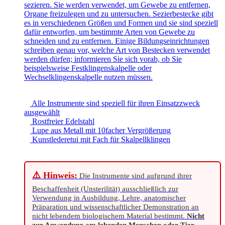
sezieren. Sie werden verwendet, um Gewebe zu entfernen,
Organe freizulegen und zu untersuchen. Sezierbestecke gibt
es in verschiedenen Größen und Formen und sie sind speziell
dafür entworfen, um bestimmte Arten von Gewebe zu
schneiden und zu entfernen. Einige Bildungseinrichtungen
schreiben genau vor, welche Art von Bestecken verwendet
werden dürfen; informieren Sie sich vorab, ob Sie
beispielsweise Festklingenskalpelle oder
Wechselklingenskalpelle nutzen müssen.
Alle Instrumente sind speziell für ihren Einsatzzweck
ausgewählt
Rostfreier Edelstahl
Lupe aus Metall mit 10facher Vergrößerung
Kunstlederetui mit Fach für Skalpellklingen
⚠️ Hinweis:
Die Instrumente sind aufgrund ihrer
Beschaffenheit (Unsterilität) ausschließlich zur
Verwendung in Ausbildung, Lehre, anatomischer
Präparation und wissenschaftlicher Demonstration an
nicht lebendem biologischem Material bestimmt.
Nicht
zur Anwendung am lebenden Menschen oder Tier