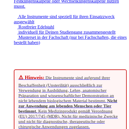
Festklingenskalpelle oder Wechselklingenskalpelle nutzen
musst.
Alle Instrumente sind speziell für ihren Einsatzzweck
ausgewählt
Rostfreier Edelstahl
individuell für Deinen Studiengang zusammengestellt
Musterset in der Fachschaft (nur bei Fachschaften, die eines
bestellt haben)
⚠️ Hinweis:
Die Instrumente sind aufgrund ihrer
Beschaffenheit (Unsterilität) ausschließlich zur
Verwendung in Ausbildung, Lehre, anatomischer
Präparation und wissenschaftlicher Demonstration an
nicht lebendem biologischem Material bestimmt.
Nicht
zur Anwendung am lebenden Menschen oder Tier
bestimmt.
Kein Medizinprodukt gemäß Verordnung
(EU) 2017/745 (MDR). Nicht für medizinische Zwecke
und nicht für diagnostische, therapeutische oder
chirurgische Anwendungen zugelassen.