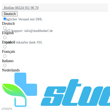
Hotline 06324 911 90 70
Deutsch
Täglicher Versand mit DHL
Deutsch
24/7-Support: info@studibedarf.de
English
Español
Sicher Einkaufen dank SSL
Français
Italiano
Nederlands