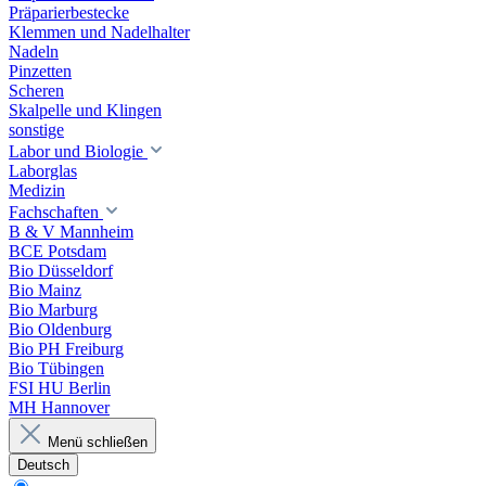
Präparierbestecke
Klemmen und Nadelhalter
Nadeln
Pinzetten
Scheren
Skalpelle und Klingen
sonstige
Labor und Biologie
Laborglas
Medizin
Fachschaften
B & V Mannheim
BCE Potsdam
Bio Düsseldorf
Bio Mainz
Bio Marburg
Bio Oldenburg
Bio PH Freiburg
Bio Tübingen
FSI HU Berlin
MH Hannover
Menü schließen
Deutsch