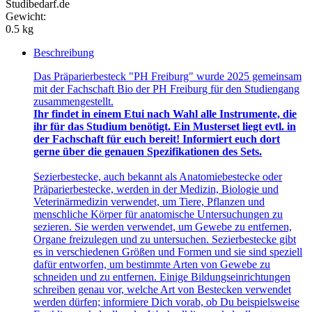
Studibedarf.de
Gewicht:
0.5 kg
Beschreibung
Das Präparierbesteck "PH Freiburg" wurde 2025 gemeinsam
mit der Fachschaft Bio der PH Freiburg für den Studiengang
zusammengestellt.
Ihr findet in einem Etui nach Wahl alle Instrumente, die
ihr für das Studium benötigt. Ein Musterset liegt evtl. in
der Fachschaft für euch bereit! Informiert euch dort
gerne über die genauen Spezifikationen des Sets.
Sezierbestecke, auch bekannt als Anatomiebestecke oder
Präparierbestecke, werden in der Medizin, Biologie und
Veterinärmedizin verwendet, um Tiere, Pflanzen und
menschliche Körper für anatomische Untersuchungen zu
sezieren. Sie werden verwendet, um Gewebe zu entfernen,
Organe freizulegen und zu untersuchen. Sezierbestecke gibt
es in verschiedenen Größen und Formen und sie sind speziell
dafür entworfen, um bestimmte Arten von Gewebe zu
schneiden und zu entfernen. Einige Bildungseinrichtungen
schreiben genau vor, welche Art von Bestecken verwendet
werden dürfen; informiere Dich vorab, ob Du beispielsweise