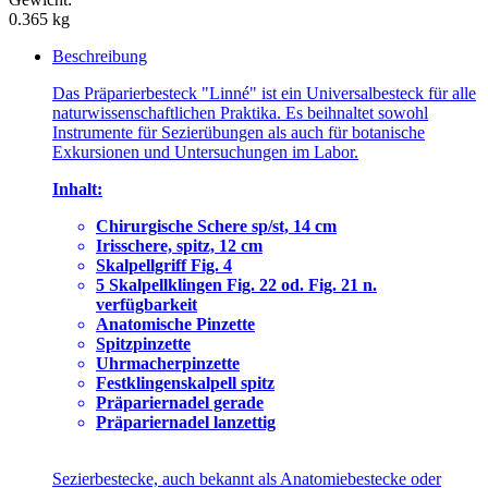
0.365 kg
Beschreibung
Das Präparierbesteck "Linné" ist ein Universalbesteck für alle
naturwissenschaftlichen Praktika. Es beihnaltet sowohl
Instrumente für Sezierübungen als auch für botanische
Exkursionen und Untersuchungen im Labor.
Inhalt:
Chirurgische Schere sp/st, 14 cm
Irisschere, spitz, 12 cm
Skalpellgriff Fig. 4
5 Skalpellklingen Fig. 22 od. Fig. 21 n.
verfügbarkeit
Anatomische Pinzette
Spitzpinzette
Uhrmacherpinzette
Festklingenskalpell spitz
Präpariernadel gerade
Präpariernadel lanzettig
Sezierbestecke, auch bekannt als Anatomiebestecke oder