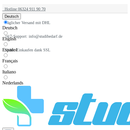
Hotline 06324 911 90 70
Deutsch
Täglicher Versand mit DHL
Deutsch
24/7-Support: info@studibedarf.de
English
Español
Sicher Einkaufen dank SSL
Français
Italiano
Nederlands