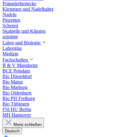
Präparierbestecke
Klemmen und Nadelhalter
Nadeln
Pinzetten
Scheren
Skalpelle und Klingen
sonstige
Labor und Biologie
Laborglas
Medizin
Fachschaften
B & V Mannheim
BCE Potsdam
Bio Düsseldorf
Bio Mainz
Bio Marburg
Bio Oldenburg
Bio PH Freiburg
Bio Tübingen
FSI HU Berlin
MH Hannover
Menü schließen
Deutsch