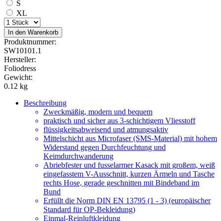
S
XL
In den Warenkorb
Produktnummer:
SW10101.1
Hersteller:
Foliodress
Gewicht:
0.12 kg
Beschreibung
Zweckmäßig, modern und bequem
praktisch und sicher aus 3-schichtigem Vliesstoff
flüssigkeitsabweisend und atmungsaktiv
Mittelschicht aus Microfaser (SMS-Material) mit hohem
Widerstand gegen Durchfeuchtung und
Keimdurchwanderung
Abriebfester und fusselarmer Kasack mit großem, weiß
eingefasstem V-Ausschnitt, kurzen Ärmeln und Tasche
rechts Hose, gerade geschnitten mit Bindeband im
Bund
Erfüllt die Norm DIN EN 13795 (1 - 3) (europäischer
Standard für OP-Bekleidung)
Einmal-Reinluftkleidung