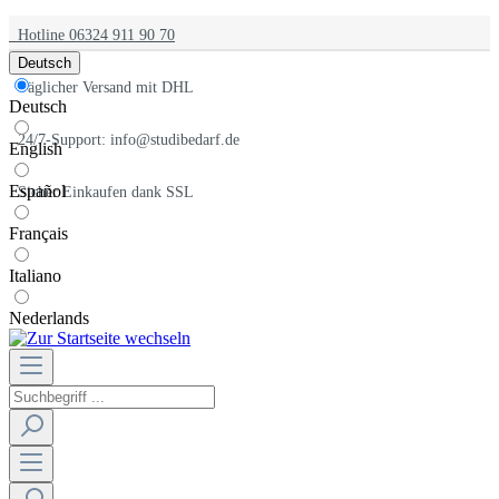
Hotline 06324 911 90 70
Deutsch
Täglicher Versand mit DHL
Deutsch
24/7-Support: info@studibedarf.de
English
Español
Sicher Einkaufen dank SSL
Français
Italiano
Nederlands