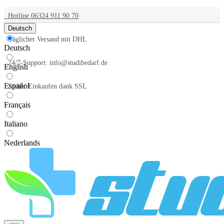
Hotline 06324 911 90 70
Deutsch
Täglicher Versand mit DHL
Deutsch
24/7-Support: info@studibedarf.de
English
Español
Sicher Einkaufen dank SSL
Français
Italiano
Nederlands