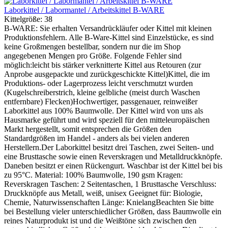
Laborkittel / Labormantel / Arbeitskittel B-WARE
Kittelgröße:
38
B-WARE: Sie erhalten Versandrückläufer oder Kittel mit kleinen
Produktionsfehlern. Alle B-Ware-Kittel sind Einzelstücke, es sind
keine Großmengen bestellbar, sondern nur die im Shop
angegebenen Mengen pro Größe. Folgende Fehler sind
möglich:leicht bis stärker verknitterte Kittel aus Retouren (zur
Anprobe ausgepackte und zurückgeschickte Kittel)Kittel, die im
Produktions- oder Lagerprozess leicht verschmutzt wurden
(Kugelschreiberstrich, kleine gelbliche (meist durch Waschen
entfernbare) Flecken)Hochwertiger, passgenauer, reinweißer
Laborkittel aus 100% Baumwolle. Der Kittel wird von uns als
Hausmarke geführt und wird speziell für den mitteleuropäischen
Markt hergestellt, somit entsprechen die Größen den
Standardgrößen im Handel - anders als bei vielen anderen
Herstellern.Der Laborkittel besitzt drei Taschen, zwei Seiten- und
eine Brusttasche sowie einen Reverskragen und Metalldruckknöpfe.
Daneben besitzt er einen Rückengurt. Waschbar ist der Kittel bei bis
zu 95°C. Material: 100% Baumwolle, 190 gsm Kragen:
Reverskragen Taschen: 2 Seitentaschen, 1 Brusttasche Verschluss:
Druckknöpfe aus Metall, weiß, unisex Geeignet für: Biologie,
Chemie, Naturwissenschaften Länge: KnielangBeachten Sie bitte
bei Bestellung vieler unterschiedlicher Größen, dass Baumwolle ein
reines Naturprodukt ist und die Weißtöne sich zwischen den