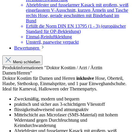
Abriebfester und fusselarmer Kasack mit großem, weiß
eingefasstem V-Ausschnitt, kurzen Ärmeln und Tasche
rechts Hose, gerade geschnitten mit Bindeband im
Bund
Erfüllt die Norm DIN EN 13795 (1 - 3) (europäischer
Standard für OP-Bekleidung)
Einmal-Reinluftkleidung
Unsteril, paarweise verpackt
Bewertungen
Menü schließen
Produktinformationen "Doktor Kostüm / Arzt / Ärztin
Damen/Herren"
Doktor Kostüm für Damen und Herren
inklusive
Hose, Oberteil,
Haube, Stethoskop, Einmalspritze, und 1 paar Einweghandschuhe.
Ideal für Karneval, Halloween oder Themenpartys.
Zweckmäßig, modern und bequem
praktisch und sicher aus 3-schichtigem Vliesstoff
flüssigkeitsabweisend und atmungsaktiv
Mittelschicht aus Microfaser (SMS-Material) mit hohem
Widerstand gegen Durchfeuchtung und
Keimdurchwanderung
Abriebfester und fusselarmer Kasack mit großem, weiß