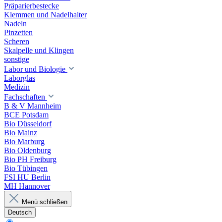
Präparierbestecke
Klemmen und Nadelhalter
Nadeln
Pinzetten
Scheren
Skalpelle und Klingen
sonstige
Labor und Biologie
Laborglas
Medizin
Fachschaften
B & V Mannheim
BCE Potsdam
Bio Düsseldorf
Bio Mainz
Bio Marburg
Bio Oldenburg
Bio PH Freiburg
Bio Tübingen
FSI HU Berlin
MH Hannover
Menü schließen
Deutsch