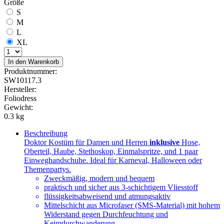
Größe
S
M
L
XL
In den Warenkorb
Produktnummer:
SW10117.3
Hersteller:
Foliodress
Gewicht:
0.3 kg
Beschreibung
Doktor Kostüm für Damen und Herren
inklusive
Hose,
Oberteil, Haube, Stethoskop, Einmalspritze, und 1 paar
Einweghandschuhe. Ideal für Karneval, Halloween oder
Themenpartys.
Zweckmäßig, modern und bequem
praktisch und sicher aus 3-schichtigem Vliesstoff
flüssigkeitsabweisend und atmungsaktiv
Mittelschicht aus Microfaser (SMS-Material) mit hohem
Widerstand gegen Durchfeuchtung und
Keimdurchwanderung