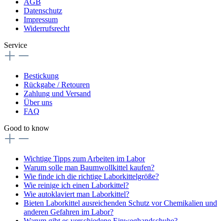
AGB
Datenschutz
Impressum
Widerrufsrecht
Service
Bestickung
Rückgabe / Retouren
Zahlung und Versand
Über uns
FAQ
Good to know
Wichtige Tipps zum Arbeiten im Labor
Warum solle man Baumwollkittel kaufen?
Wie finde ich die richtige Laborkittelgröße?
Wie reinige ich einen Laborkittel?
Wie autoklaviert man Laborkittel?
Bieten Laborkittel ausreichenden Schutz vor Chemikalien und
anderen Gefahren im Labor?
Warum gibt es verschiedene Einweghandschuhe?