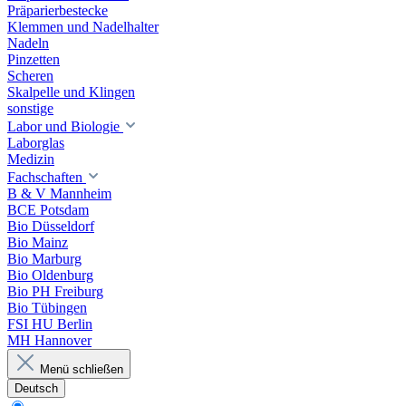
Präparierbestecke
Klemmen und Nadelhalter
Nadeln
Pinzetten
Scheren
Skalpelle und Klingen
sonstige
Labor und Biologie
Laborglas
Medizin
Fachschaften
B & V Mannheim
BCE Potsdam
Bio Düsseldorf
Bio Mainz
Bio Marburg
Bio Oldenburg
Bio PH Freiburg
Bio Tübingen
FSI HU Berlin
MH Hannover
Menü schließen
Deutsch