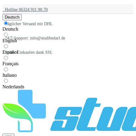
Hotline 06324 911 90 70
Deutsch
Täglicher Versand mit DHL
Deutsch
24/7-Support: info@studibedarf.de
English
Español
Sicher Einkaufen dank SSL
Français
Italiano
Nederlands