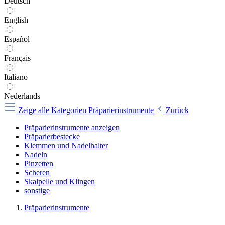
Deutsch
English
Español
Français
Italiano
Nederlands
Zeige alle Kategorien
Präparierinstrumente
Zurück
Präparierinstrumente anzeigen
Präparierbestecke
Klemmen und Nadelhalter
Nadeln
Pinzetten
Scheren
Skalpelle und Klingen
sonstige
Präparierinstrumente