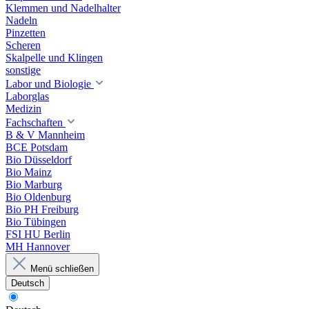
Klemmen und Nadelhalter
Nadeln
Pinzetten
Scheren
Skalpelle und Klingen
sonstige
Labor und Biologie
Laborglas
Medizin
Fachschaften
B & V Mannheim
BCE Potsdam
Bio Düsseldorf
Bio Mainz
Bio Marburg
Bio Oldenburg
Bio PH Freiburg
Bio Tübingen
FSI HU Berlin
MH Hannover
Menü schließen
Deutsch