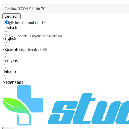
Hotline 06324 911 90 70
Deutsch
Täglicher Versand mit DHL
Deutsch
24/7-Support: info@studibedarf.de
English
Español
Sicher Einkaufen dank SSL
Français
Italiano
Nederlands