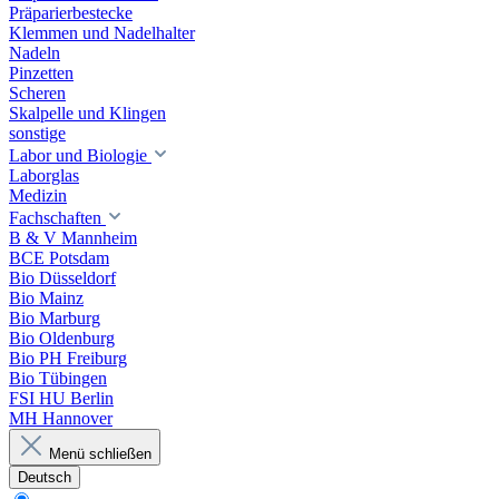
Präparierbestecke
Klemmen und Nadelhalter
Nadeln
Pinzetten
Scheren
Skalpelle und Klingen
sonstige
Labor und Biologie
Laborglas
Medizin
Fachschaften
B & V Mannheim
BCE Potsdam
Bio Düsseldorf
Bio Mainz
Bio Marburg
Bio Oldenburg
Bio PH Freiburg
Bio Tübingen
FSI HU Berlin
MH Hannover
Menü schließen
Deutsch