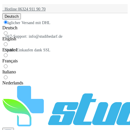
Hotline 06324 911 90 70
Deutsch
Täglicher Versand mit DHL
Deutsch
24/7-Support: info@studibedarf.de
English
Español
Sicher Einkaufen dank SSL
Français
Italiano
Nederlands