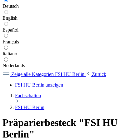
Deutsch
English
Español
Français
Italiano
Nederlands
Zeige alle Kategorien
FSI HU Berlin
Zurück
FSI HU Berlin anzeigen
Fachschaften
FSI HU Berlin
Präparierbesteck "FSI HU
Berlin"