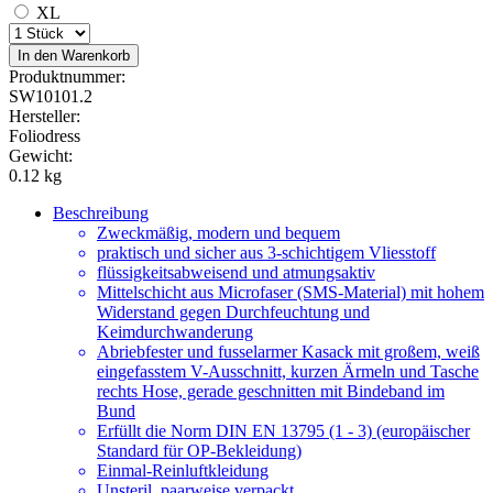
XL
In den Warenkorb
Produktnummer:
SW10101.2
Hersteller:
Foliodress
Gewicht:
0.12 kg
Beschreibung
Zweckmäßig, modern und bequem
praktisch und sicher aus 3-schichtigem Vliesstoff
flüssigkeitsabweisend und atmungsaktiv
Mittelschicht aus Microfaser (SMS-Material) mit hohem
Widerstand gegen Durchfeuchtung und
Keimdurchwanderung
Abriebfester und fusselarmer Kasack mit großem, weiß
eingefasstem V-Ausschnitt, kurzen Ärmeln und Tasche
rechts Hose, gerade geschnitten mit Bindeband im
Bund
Erfüllt die Norm DIN EN 13795 (1 - 3) (europäischer
Standard für OP-Bekleidung)
Einmal-Reinluftkleidung
Unsteril, paarweise verpackt