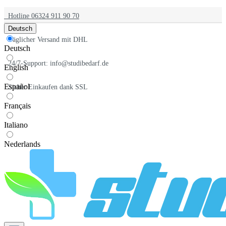
Hotline 06324 911 90 70
Deutsch
Täglicher Versand mit DHL
Deutsch
24/7-Support: info@studibedarf.de
English
Español
Sicher Einkaufen dank SSL
Français
Italiano
Nederlands