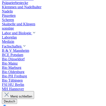
Präparierbestecke
Klemmen und Nadelhalter
Nadeln
Pinzetten
Scheren
Skalpelle und Klingen
sonstige
Labor und Biologie
Laborglas
Medizin
Fachschaften
B & V Mannheim
BCE Potsdam
Bio Düsseldorf
Bio Mainz
Bio Marburg
Bio Oldenburg
Bio PH Freiburg
Bio Tübingen
FSI HU Berlin
MH Hannover
Menü schließen
Deutsch