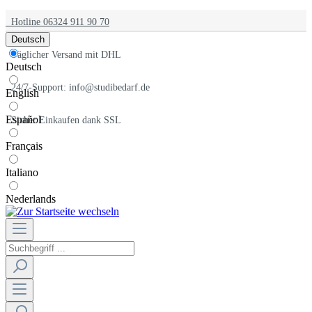
Hotline 06324 911 90 70
Deutsch
Täglicher Versand mit DHL
Deutsch
24/7-Support: info@studibedarf.de
English
Español
Sicher Einkaufen dank SSL
Français
Italiano
Nederlands