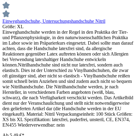
Einweghandschuhe, Untersuchungshandschuhe Nitril
Größe:
XL
Einweghandschuhe werden in der Regel in den Praktika der Tier-
und Pflanzenphysiologie, in den naturwissenschaftlichen Praktika
im Labor sowie im Präparierkurs eingesetzt. Dabei sollte man darauf
achten, dass die Handschuhe latexfrei sind, da allergische
Reaktionen gegenüber Latex auftreten können oder sich Allergien
bei Verwendung latexhaltiger Handschuhe entwickeln
können.Nitrilhandschuhe sind nicht nur latexfrei, sondern auch
elastisch. Dies ist der Unterschied zu Vinylhandschuhen, die zwar
oft günstiger sind, aber nicht so elastisch - Vinylhandschuhe reißen
somit schnell beim Anziehen und sind zudem auch nicht so bequem
wie Nitrilhandschuhe. Die Nitrilhandschuhe werden, je nach
Hersteller, in verschiedenen Farben angeboten (weiß, blau,
schwarz), die nach Verfügbarkeit verschickt werden. Das Artikelbild
dient nur der Veranschaulichung und stellt nicht notwendigerweise
den gelieferten Artikel dar (die Handschuhe werden in der EU
eingekauft). Material: Nitril Verpackungseinheit: 100 Stück Größen:
XS bis XL Spezifikation: latexfrei, puderfrei, unsteril, CE, EN374,
EN455 Wiederverwendbar: nein
Ab
5,49 €*