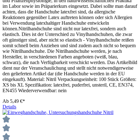
und Pflanzenphysiologie, in den naturwissenschaftlichen Praktika
im Labor sowie im Präparierkurs eingesetzt. Dabei sollte man darauf
achten, dass die Handschuhe latexfrei sind, da allergische
Reaktionen gegenüber Latex auftreten können oder sich Allergien
bei Verwendung latexhaltiger Handschuhe entwickeln
können.Nitrilhandschuhe sind nicht nur latexfrei, sondern auch
elastisch. Dies ist der Unterschied zu Vinylhandschuhen, die zwar
oft günstiger sind, aber nicht so elastisch - Vinylhandschuhe reißen
somit schnell beim Anziehen und sind zudem auch nicht so bequem
wie Nitrilhandschuhe. Die Nitrilhandschuhe werden, je nach
Hersteller, in verschiedenen Farben angeboten (weiß, blau,
schwarz), die nach Verfügbarkeit verschickt werden. Das Artikelbild
dient nur der Veranschaulichung und stellt nicht notwendigerweise
den gelieferten Artikel dar (die Handschuhe werden in der EU
eingekauft). Material: Nitril Verpackungseinheit: 100 Stück Größen:
XS bis XL Spezifikation: latexfrei, puderfrei, unsteril, CE, EN374,
EN455 Wiederverwendbar: nein
Ab
5,49 €*
Details