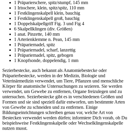
1 Präparierschere, spitz/stumpf, 145 mm
1 Irisschere, klein, spitz/spitz, 110 mm
1 Festklingenskalpell klein, bauchig
1 Festklingenskalpell groß, bauchig
1 Doppelskalpellgriff Fig. 3 und Fig 4
6 Skalpellklingen (div. Größen)
1 anat. Pinzette, 140 mm
1 Arterienklemme n. Pean, 145 mm
1 Präpariernadel, spitz
1 Präpariernadel, scharf, lanzettig
1 Präpariernadel, spitz, gebogen
1 Knopfsonde, doppelendig, 1 mm
Sezierbestecke, auch bekannt als Anatomiebestecke oder
Präparierbestecke, werden in der Medizin, Biologie und
Veterinärmedizin verwendet, um Tiere, Pflanzen und menschliche
Körper für anatomische Untersuchungen zu sezieren. Sie werden
verwendet, um Gewebe zu entfernen, Organe freizulegen und zu
untersuchen. Sezierbestecke gibt es in verschiedenen Größen und
Formen und sie sind speziell dafür entworfen, um bestimmte Arten
von Gewebe zu schneiden und zu entfernen. Einige
Bildungseinrichtungen schreiben genau vor, welche Art von
Bestecken verwendet werden dürfen; informiere Dich vorab, ob Du
beispielsweise Festklingenskalpelle oder Wechselklingenskalpelle
nutzen musst.