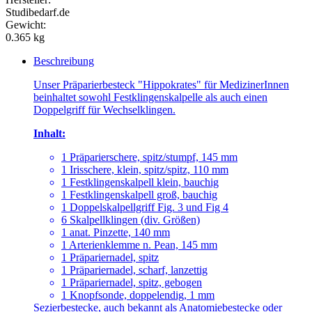
Studibedarf.de
Gewicht:
0.365 kg
Beschreibung
Unser Präparierbesteck "Hippokrates" für MedizinerInnen
beinhaltet sowohl Festklingenskalpelle als auch einen
Doppelgriff für Wechselklingen.
Inhalt:
1 Präparierschere, spitz/stumpf, 145 mm
1 Irisschere, klein, spitz/spitz, 110 mm
1 Festklingenskalpell klein, bauchig
1 Festklingenskalpell groß, bauchig
1 Doppelskalpellgriff Fig. 3 und Fig 4
6 Skalpellklingen (div. Größen)
1 anat. Pinzette, 140 mm
1 Arterienklemme n. Pean, 145 mm
1 Präpariernadel, spitz
1 Präpariernadel, scharf, lanzettig
1 Präpariernadel, spitz, gebogen
1 Knopfsonde, doppelendig, 1 mm
Sezierbestecke, auch bekannt als Anatomiebestecke oder