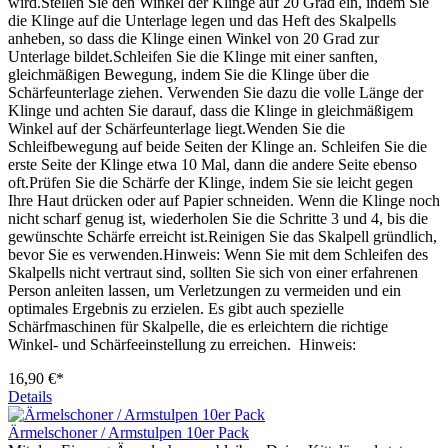
wird.Stellen Sie den Winkel der Klinge auf 20 Grad ein, indem Sie
die Klinge auf die Unterlage legen und das Heft des Skalpells
anheben, so dass die Klinge einen Winkel von 20 Grad zur
Unterlage bildet.Schleifen Sie die Klinge mit einer sanften,
gleichmäßigen Bewegung, indem Sie die Klinge über die
Schärfeunterlage ziehen. Verwenden Sie dazu die volle Länge der
Klinge und achten Sie darauf, dass die Klinge in gleichmäßigem
Winkel auf der Schärfeunterlage liegt.Wenden Sie die
Schleifbewegung auf beide Seiten der Klinge an. Schleifen Sie die
erste Seite der Klinge etwa 10 Mal, dann die andere Seite ebenso
oft.Prüfen Sie die Schärfe der Klinge, indem Sie sie leicht gegen
Ihre Haut drücken oder auf Papier schneiden. Wenn die Klinge noch
nicht scharf genug ist, wiederholen Sie die Schritte 3 und 4, bis die
gewünschte Schärfe erreicht ist.Reinigen Sie das Skalpell gründlich,
bevor Sie es verwenden.Hinweis: Wenn Sie mit dem Schleifen des
Skalpells nicht vertraut sind, sollten Sie sich von einer erfahrenen
Person anleiten lassen, um Verletzungen zu vermeiden und ein
optimales Ergebnis zu erzielen. Es gibt auch spezielle
Schärfmaschinen für Skalpelle, die es erleichtern die richtige
Winkel- und Schärfeeinstellung zu erreichen. Hinweis:
16,90 €*
Details
Ärmelschoner / Armstulpen 10er Pack