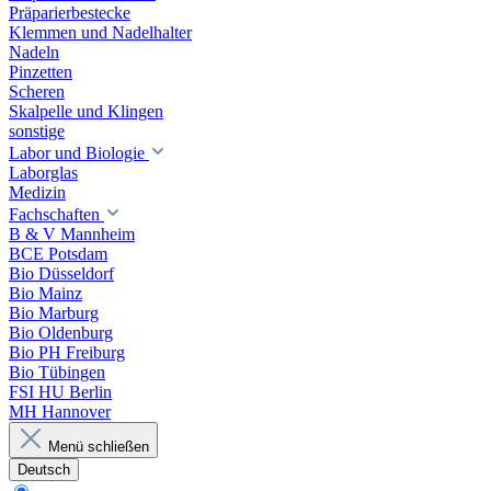
Präparierbestecke
Klemmen und Nadelhalter
Nadeln
Pinzetten
Scheren
Skalpelle und Klingen
sonstige
Labor und Biologie
Laborglas
Medizin
Fachschaften
B & V Mannheim
BCE Potsdam
Bio Düsseldorf
Bio Mainz
Bio Marburg
Bio Oldenburg
Bio PH Freiburg
Bio Tübingen
FSI HU Berlin
MH Hannover
Menü schließen
Deutsch