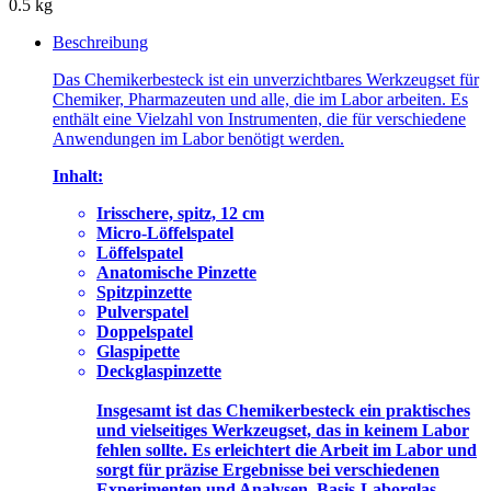
0.5 kg
Beschreibung
Das Chemikerbesteck ist ein unverzichtbares Werkzeugset für
Chemiker, Pharmazeuten und alle, die im Labor arbeiten. Es
enthält eine Vielzahl von Instrumenten, die für verschiedene
Anwendungen im Labor benötigt werden.
Inhalt:
Irisschere, spitz, 12 cm
Micro-Löffelspatel
Löffelspatel
Anatomische Pinzette
Spitzpinzette
Pulverspatel
Doppelspatel
Glaspipette
Deckglaspinzette
Insgesamt ist das Chemikerbesteck ein praktisches
und vielseitiges Werkzeugset, das in keinem Labor
fehlen sollte. Es erleichtert die Arbeit im Labor und
sorgt für präzise Ergebnisse bei verschiedenen
Experimenten und Analysen. Basis-Laborglas-