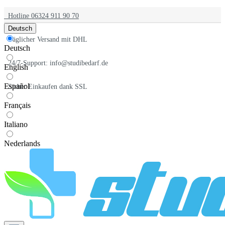
Hotline 06324 911 90 70
Deutsch
Täglicher Versand mit DHL
Deutsch
24/7-Support: info@studibedarf.de
English
Español
Sicher Einkaufen dank SSL
Français
Italiano
Nederlands