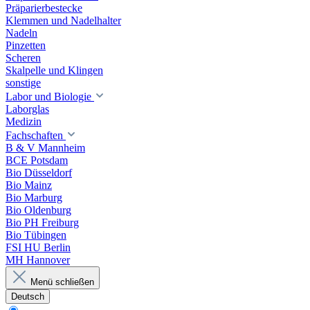
Präparierbestecke
Klemmen und Nadelhalter
Nadeln
Pinzetten
Scheren
Skalpelle und Klingen
sonstige
Labor und Biologie
Laborglas
Medizin
Fachschaften
B & V Mannheim
BCE Potsdam
Bio Düsseldorf
Bio Mainz
Bio Marburg
Bio Oldenburg
Bio PH Freiburg
Bio Tübingen
FSI HU Berlin
MH Hannover
Menü schließen
Deutsch