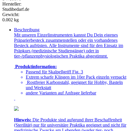
Hersteller:
Studibedarf.de
Gewicht:
0.002 kg
Beschreibung
Mit unseren Einzelinstrumenten kannst Du Dein eigenes
Präparierbesteck zusammenstellen oder ein vorhandenes
Besteck aufrüsten. Alle Instrumente sind für den Einsatz im
Präpkurs (medizinische Studiengänge) oder in
tier-/pflanzenphysiologischen Praktika abgestimmt.
Produktinformation:
Passend für Skalpellgriff Fig. 3
Extrem scharfe Klingen im 10er Pack einzeln verpackt
Rostfreier Karbonstahl, geeignet für Hobby, Basteln
und Werkstatt
andere Varianten auf Anfrage lieferbar
Hinweis:
Die Produkte sind aufgrund ihrer Beschaffenheit
(Sterilität) nur für universitäre Praktika geeignet und nicht für
medizinische Zwecke am Lebenden (weder tier- noch