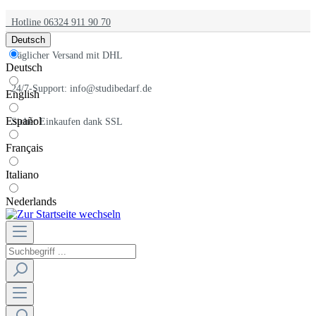
Hotline 06324 911 90 70
Deutsch
Täglicher Versand mit DHL
Deutsch
24/7-Support: info@studibedarf.de
English
Español
Sicher Einkaufen dank SSL
Français
Italiano
Nederlands