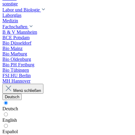
sonstige
Labor und Biologie
Laborglas
Medizin
Fachschaften
B & V Mannheim
BCE Potsdam
Bio Düsseldorf
Bio Mainz
Bio Marburg
Bio Oldenburg
Bio PH Freiburg
Bio Tübingen
FSI HU Berlin
MH Hannover
Menü schließen
Deutsch
Deutsch
English
Español