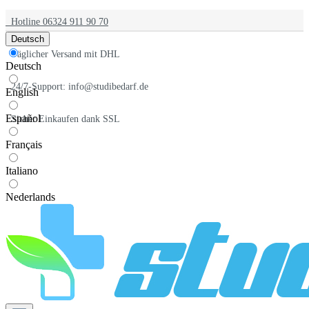
Hotline 06324 911 90 70
Deutsch
Täglicher Versand mit DHL
Deutsch
24/7-Support: info@studibedarf.de
English
Español
Sicher Einkaufen dank SSL
Français
Italiano
Nederlands