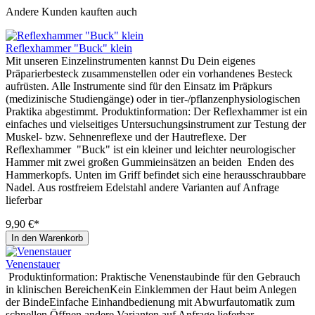
Andere Kunden kauften auch
Reflexhammer "Buck" klein
Mit unseren Einzelinstrumenten kannst Du Dein eigenes
Präparierbesteck zusammenstellen oder ein vorhandenes Besteck
aufrüsten. Alle Instrumente sind für den Einsatz im Präpkurs
(medizinische Studiengänge) oder in tier-/pflanzenphysiologischen
Praktika abgestimmt. Produktinformation: Der Reflexhammer ist ein
einfaches und vielseitiges Untersuchungsinstrument zur Testung der
Muskel- bzw. Sehnenreflexe und der Hautreflexe. Der
Reflexhammer "Buck" ist ein kleiner und leichter neurologischer
Hammer mit zwei großen Gummieinsätzen an beiden Enden des
Hammerkopfs. Unten im Griff befindet sich eine herausschraubbare
Nadel. Aus rostfreiem Edelstahl andere Varianten auf Anfrage
lieferbar
9,90 €*
In den Warenkorb
Venenstauer
Produktinformation: Praktische Venenstaubinde für den Gebrauch
in klinischen BereichenKein Einklemmen der Haut beim Anlegen
der BindeEinfache Einhandbedienung mit Abwurfautomatik zum
schnellen Öffnen andere Varianten auf Anfrage lieferbar