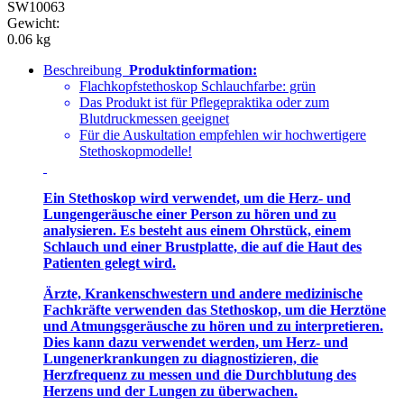
SW10063
Gewicht:
0.06 kg
Beschreibung
Produktinformation:
Flachkopfstethoskop Schlauchfarbe: grün
Das Produkt ist für Pflegepraktika oder zum
Blutdruckmessen geeignet
Für die Auskultation empfehlen wir hochwertigere
Stethoskopmodelle!
Ein Stethoskop wird verwendet, um die Herz- und
Lungengeräusche einer Person zu hören und zu
analysieren. Es besteht aus einem Ohrstück, einem
Schlauch und einer Brustplatte, die auf die Haut des
Patienten gelegt wird.
Ärzte, Krankenschwestern und andere medizinische
Fachkräfte verwenden das Stethoskop, um die Herztöne
und Atmungsgeräusche zu hören und zu interpretieren.
Dies kann dazu verwendet werden, um Herz- und
Lungenerkrankungen zu diagnostizieren, die
Herzfrequenz zu messen und die Durchblutung des
Herzens und der Lungen zu überwachen.