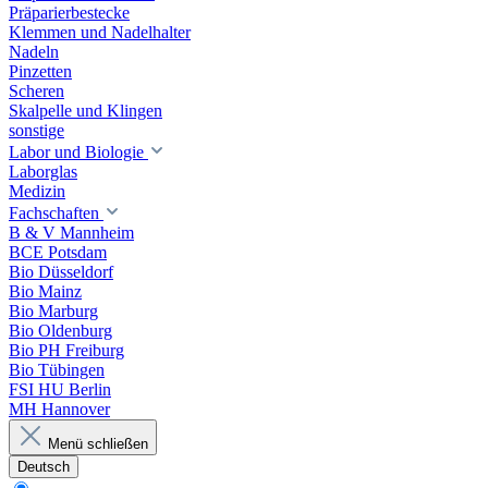
Präparierbestecke
Klemmen und Nadelhalter
Nadeln
Pinzetten
Scheren
Skalpelle und Klingen
sonstige
Labor und Biologie
Laborglas
Medizin
Fachschaften
B & V Mannheim
BCE Potsdam
Bio Düsseldorf
Bio Mainz
Bio Marburg
Bio Oldenburg
Bio PH Freiburg
Bio Tübingen
FSI HU Berlin
MH Hannover
Menü schließen
Deutsch