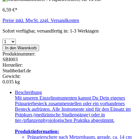
6,59 €*
Preise inkl. MwSt. zzgl. Versandkosten
Sofort verfügbar, versandfertig in: 1-3 Werktagen
In den Warenkorb
Produktnummer:
SBI003
Hersteller:
Studibedarf.de
Gewicht:
0.035 kg
Beschreibung
Mit unseren Einzelinstrumenten kannst Du Dein eigenes
Präparierbesteck zusammenstellen oder ein vorhandenes
Besteck aufrüsten. Alle Instrumente sind für den Einsatz im
Präpkurs (medizinische Studiengänge) oder in
tier-/pflanzenphysiologischen Praktika abgestimmt.
Produktinformation:
Präparierschere nach Metzenbaum, gerade, ca. 14 cm