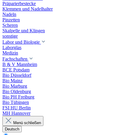
Präparierbestecke
Klemmen und Nadelhalter
Nadeln
Pinzetten
Scheren
Skalpelle und Klingen
sonstige
Labor und Biologie
Laborglas
Medizin
Fachschaften
B & V Mannheim
BCE Potsdam
Bio Düsseldorf
Bio Mainz
Bio Marburg
Bio Oldenburg
Bio PH Freiburg
Bio Tübingen
FSI HU Berlin
MH Hannover
Menü schließen
Deutsch