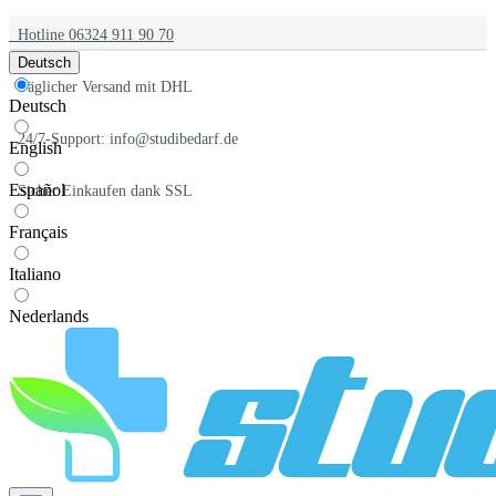
Hotline 06324 911 90 70
Deutsch
Täglicher Versand mit DHL
Deutsch
24/7-Support: info@studibedarf.de
English
Español
Sicher Einkaufen dank SSL
Français
Italiano
Nederlands