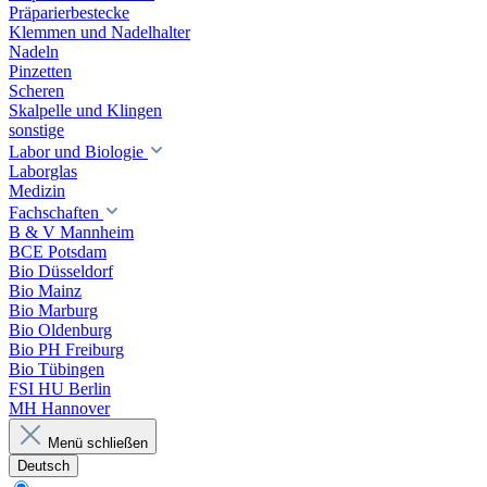
Präparierbestecke
Klemmen und Nadelhalter
Nadeln
Pinzetten
Scheren
Skalpelle und Klingen
sonstige
Labor und Biologie
Laborglas
Medizin
Fachschaften
B & V Mannheim
BCE Potsdam
Bio Düsseldorf
Bio Mainz
Bio Marburg
Bio Oldenburg
Bio PH Freiburg
Bio Tübingen
FSI HU Berlin
MH Hannover
Menü schließen
Deutsch