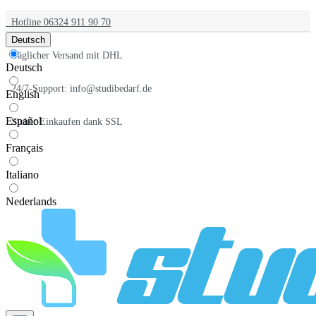
Hotline 06324 911 90 70
Deutsch
Täglicher Versand mit DHL
Deutsch
24/7-Support: info@studibedarf.de
English
Español
Sicher Einkaufen dank SSL
Français
Italiano
Nederlands