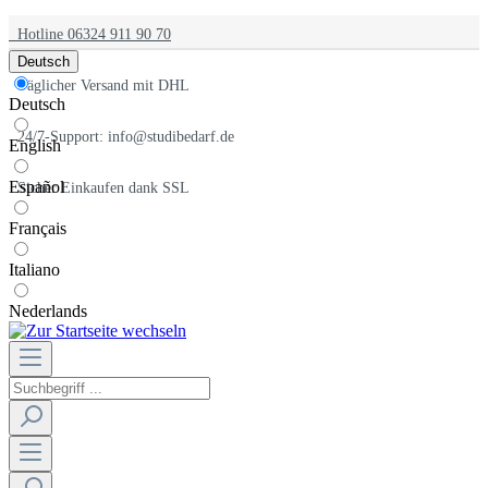
Hotline 06324 911 90 70
Deutsch
Täglicher Versand mit DHL
Deutsch
24/7-Support: info@studibedarf.de
English
Español
Sicher Einkaufen dank SSL
Français
Italiano
Nederlands