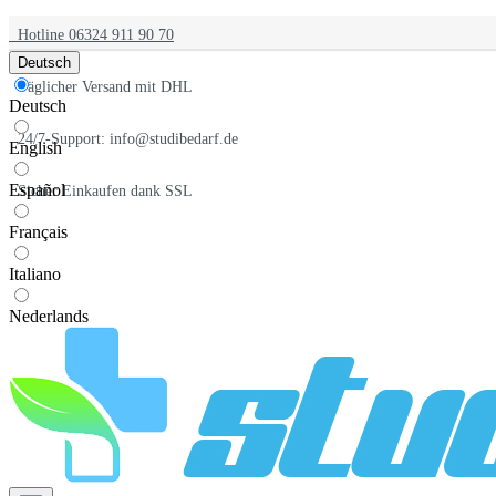
Hotline 06324 911 90 70
Deutsch
Täglicher Versand mit DHL
Deutsch
24/7-Support: info@studibedarf.de
English
Español
Sicher Einkaufen dank SSL
Français
Italiano
Nederlands