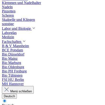
Klemmen und Nadelhalter
Nadeln
Pinzetten
Scheren
Skalpelle und Klingen
sonstige
Labor und Biologie
Laborglas
Medizin
Fachschaften
B & V Mannheim
BCE Potsdam
Bio Düsseldorf
Bio Mainz
Bio Marburg
Bio Oldenburg
Bio PH Freiburg
Bio Tübingen
FSI HU Berlin
MH Hannover
Menü schließen
Deutsch