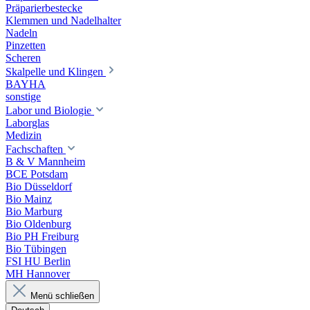
Präparierbestecke
Klemmen und Nadelhalter
Nadeln
Pinzetten
Scheren
Skalpelle und Klingen
BAYHA
sonstige
Labor und Biologie
Laborglas
Medizin
Fachschaften
B & V Mannheim
BCE Potsdam
Bio Düsseldorf
Bio Mainz
Bio Marburg
Bio Oldenburg
Bio PH Freiburg
Bio Tübingen
FSI HU Berlin
MH Hannover
Menü schließen