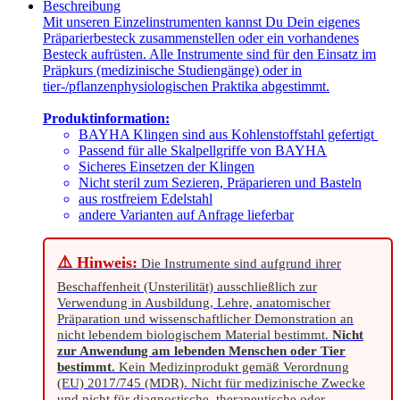
Beschreibung
Mit unseren Einzelinstrumenten kannst Du Dein eigenes
Präparierbesteck zusammenstellen oder ein vorhandenes
Besteck aufrüsten. Alle Instrumente sind für den Einsatz im
Präpkurs (medizinische Studiengänge) oder in
tier-/pflanzenphysiologischen Praktika abgestimmt.
Produktinformation:
BAYHA Klingen sind aus Kohlenstoffstahl gefertigt
Passend für alle Skalpellgriffe von BAYHA
Sicheres Einsetzen der Klingen
Nicht steril zum Sezieren, Präparieren und Basteln
aus rostfreiem Edelstahl
andere Varianten auf Anfrage lieferbar
⚠️ Hinweis:
Die Instrumente sind aufgrund ihrer
Beschaffenheit (Unsterilität) ausschließlich zur
Verwendung in Ausbildung, Lehre, anatomischer
Präparation und wissenschaftlicher Demonstration an
nicht lebendem biologischem Material bestimmt.
Nicht
zur Anwendung am lebenden Menschen oder Tier
bestimmt.
Kein Medizinprodukt gemäß Verordnung
(EU) 2017/745 (MDR). Nicht für medizinische Zwecke
und nicht für diagnostische, therapeutische oder