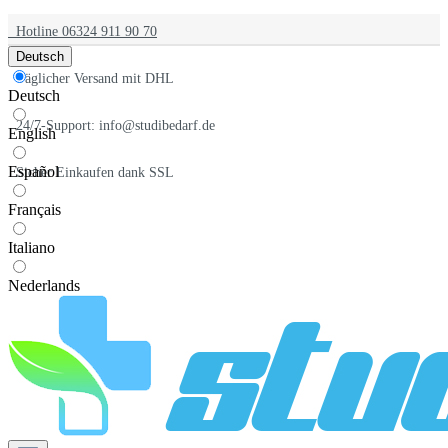
Hotline 06324 911 90 70
Deutsch
Täglicher Versand mit DHL
Deutsch
24/7-Support: info@studibedarf.de
English
Español
Sicher Einkaufen dank SSL
Français
Italiano
Nederlands