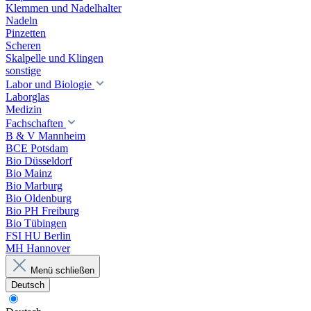
Klemmen und Nadelhalter
Nadeln
Pinzetten
Scheren
Skalpelle und Klingen
sonstige
Labor und Biologie
Laborglas
Medizin
Fachschaften
B & V Mannheim
BCE Potsdam
Bio Düsseldorf
Bio Mainz
Bio Marburg
Bio Oldenburg
Bio PH Freiburg
Bio Tübingen
FSI HU Berlin
MH Hannover
Menü schließen
Deutsch