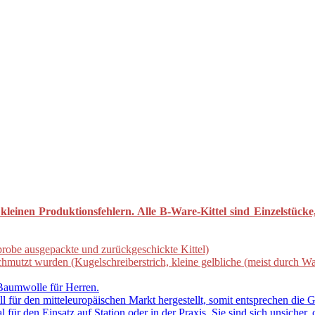
leinen Produktionsfehlern. Alle B-Ware-Kittel sind Einzelstücke
Anprobe ausgepackte und zurückgeschickte Kittel)
schmutzt wurden (Kugelschreiberstrich, kleine gelbliche (meist durch W
 Baumwolle für Herren.
l für den mitteleuropäischen Markt hergestellt, somit entsprechen die
al für den Einsatz auf Station oder in der Praxis. Sie sind sich unsicher