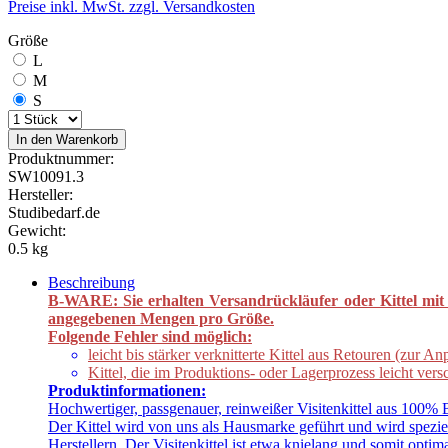
Preise inkl. MwSt. zzgl. Versandkosten
Größe
L
M
S
In den Warenkorb
Produktnummer:
SW10091.3
Hersteller:
Studibedarf.de
Gewicht:
0.5 kg
Beschreibung
B-WARE: Sie erhalten Versandrückläufer oder Kittel mit k
angegebenen Mengen pro Größe.
Folgende Fehler sind möglich:
leicht bis stärker verknitterte Kittel aus Retouren (zur 
Kittel, die im Produktions- oder Lagerprozess leicht ver
Produktinformationen:
Hochwertiger, passgenauer, reinweißer Visitenkittel aus 100%
Der Kittel wird von uns als Hausmarke geführt und wird speziel
Herstellern. Der Visitenkittel ist etwa knielang und somit optim