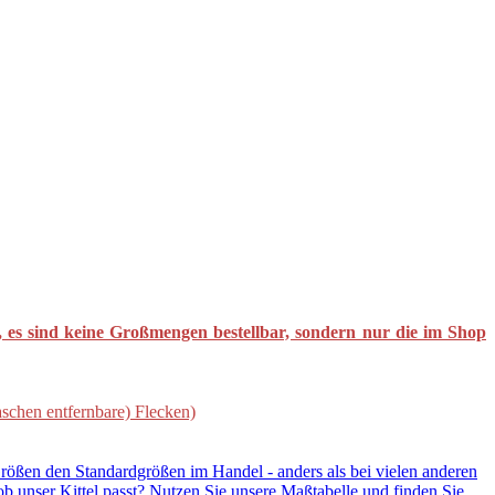
, es sind keine Großmengen bestellbar, sondern nur die im Shop
aschen entfernbare) Flecken)
 Größen den Standardgrößen im Handel - anders als bei vielen anderen
, ob unser Kittel passt? Nutzen Sie unsere Maßtabelle und finden Sie