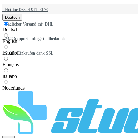
Hotline 06324 911 90 70
Deutsch
Täglicher Versand mit DHL
Deutsch
24/7-Support: info@studibedarf.de
English
Español
Sicher Einkaufen dank SSL
Français
Italiano
Nederlands